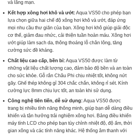
và lãng mạn.
Kết hợp xông hơi khô và ướt:
Aqua VS50 cho phép bạn
lựa chọn giữa hai chế độ xông hơi khô và ướt, đáp ứng
mọi nhu cầu thư giãn của bạn. Xông hơi khô giúp giải độc
cơ thể, giảm đau nhức, cải thiện tuần hoàn máu. Xông hơi
ướt giúp làm sạch da, thông thoáng lỗ chân lông, tăng
cường sức đề kháng.
Chất liệu cao cấp, bền bỉ:
Aqua VS50 được làm từ
những vật liệu chất lượng cao, đảm bảo độ bền và an toàn
cho sức khỏe. Gỗ rắn Châu Phi chịu nhiệt tốt, không nứt
gãy. Ghế thép không gỉ 304 chắc chắn, không rỉ sét. Kính
cường lực 8mm chịu lực tốt, an toàn khi sử dụng.
Công nghệ tiên tiến, dễ sử dụng:
Aqua VS50 được
trang bị nhiều tính năng thông minh, giúp bạn dễ dàng điều
khiển và tận hưởng trải nghiệm xông hơi. Bảng điều khiển
máy tính LCD cho phép bạn tùy chỉnh nhiệt độ, độ ẩm, thời
gian xông và các tính năng khác. Hệ thống âm thanh với