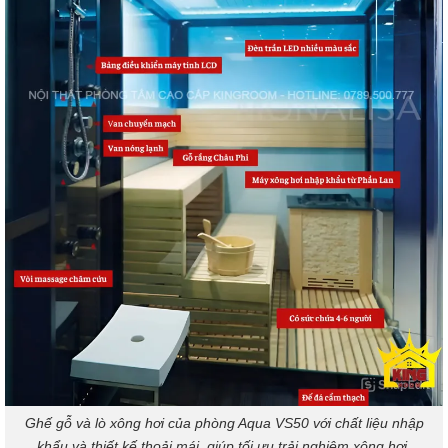
Ghế gỗ và lò xông hơi của phòng Aqua VS50 với chất liệu nhập
khẩu và thiết kế thoải mái, giúp tối ưu trải nghiệm xông hơi.