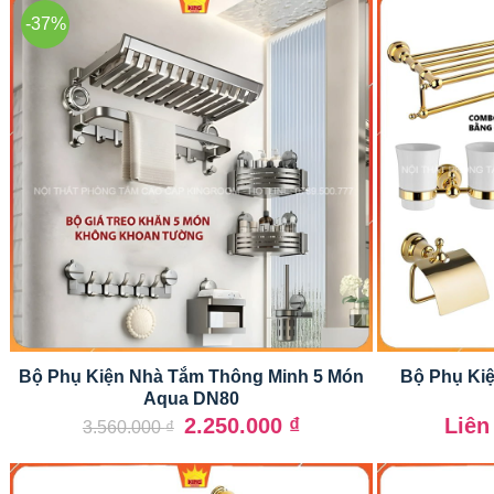
-37%
Bộ Phụ Kiện Nhà Tắm Thông Minh 5 Món
Bộ Phụ Ki
Aqua DN80
Giá
Giá
2.250.000
₫
Liên
3.560.000
₫
gốc
hiện
là:
tại
3.560.000 ₫.
là:
2.250.000 ₫.