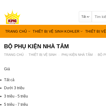
Bỏ
qua
Tìm
nội
kiếm:
dung
TRANG CHỦ
THIẾT BỊ VỆ SINH KOHLER
THIẾT BỊ V
BỘ PHỤ KIỆN NHÀ TẮM
TRANG CHỦ
-
THIẾT BỊ VỆ SINH
-
PHỤ KIỆN NHÀ TẮM
-
BỘ P
Giá
Tất cả
Dưới 3 triệu
3 triệu - 5 triệu
5 triệu - 7 triệu