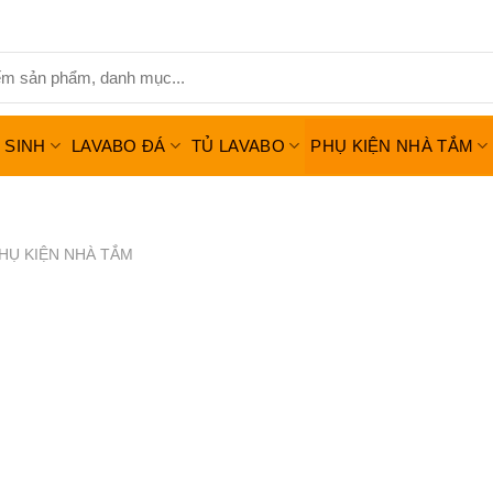
Ệ SINH
LAVABO ĐÁ
TỦ LAVABO
PHỤ KIỆN NHÀ TẮM
HỤ KIỆN NHÀ TẮM