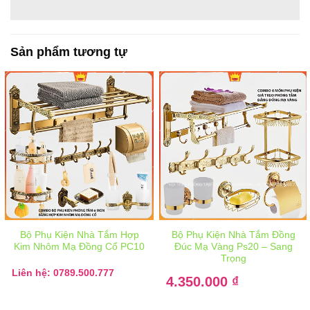
Sản phẩm tương tự
Bộ Phụ Kiện Nhà Tắm Hợp
Bộ Phụ Kiện Nhà Tắm Đồng
Kim Nhôm Mạ Đồng Cổ PC10
Đúc Mạ Vàng Ps20 – Sang
Trọng
Giá
Liên hệ: 0789.500.777
4.350.000
gốc
₫
là:
Giá
56.800.000 ₫.
hiện