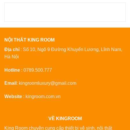
tại
là:
4.350.000 ₫.
NỘI THẤT KING ROOM
Địa chỉ
: Số 10, Ngõ 9 Đường Khuyến Lương, Lĩnh Nam,
Hà Nội
Hotline
:
0789.500.777
Email
:
kingroomluxury@gmail.com
Website
:
kingroom.com.vn
VỀ KINGROOM
King Room chuyên cung cấp thiết bị vệ sinh, nội thất