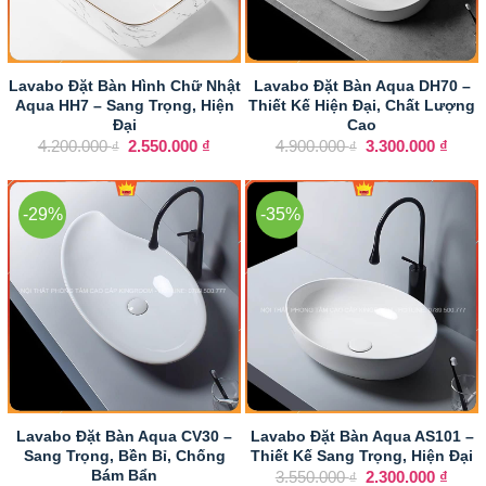
Lavabo Đặt Bàn Hình Chữ Nhật
Lavabo Đặt Bàn Aqua DH70 –
Aqua HH7 – Sang Trọng, Hiện
Thiết Kế Hiện Đại, Chất Lượng
Đại
Cao
Giá
Giá
Giá
Giá
4.200.000
2.550.000
₫
4.900.000
3.300.000
₫
₫
₫
gốc
hiện
gốc
hiện
là:
tại
là:
tại
4.200.000 ₫.
là:
4.900.000 ₫.
là:
2.550.000 ₫.
3.300
-29%
-35%
Lavabo Đặt Bàn Aqua CV30 –
Lavabo Đặt Bàn Aqua AS101 –
Sang Trọng, Bền Bỉ, Chống
Thiết Kế Sang Trọng, Hiện Đại
Giá
Giá
Bám Bẩn
3.550.000
2.300.000
₫
₫