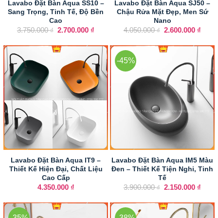
Lavabo Đặt Bàn Aqua SS10 –
Lavabo Đặt Bàn Aqua SJ50 –
Sang Trọng, Tinh Tế, Độ Bền
Chậu Rửa Mặt Đẹp, Men Sứ
Cao
Nano
Giá
Giá
Giá
Giá
3.750.000
2.700.000
₫
4.050.000
2.600.000
₫
₫
₫
gốc
hiện
gốc
hiện
là:
tại
là:
tại
3.750.000 ₫.
là:
4.050.000 ₫.
là:
2.700.000 ₫.
2.600
-45%
Lavabo Đặt Bàn Aqua IT9 –
Lavabo Đặt Bàn Aqua IM5 Màu
Thiết Kế Hiện Đại, Chất Liệu
Đen – Thiết Kế Tiện Nghi, Tinh
Cao Cấp
Tế
Giá
Giá
4.350.000
₫
3.900.000
2.150.000
₫
₫
gốc
hiện
là:
tại
3.900.000 ₫.
là:
2.150
-35%
-38%