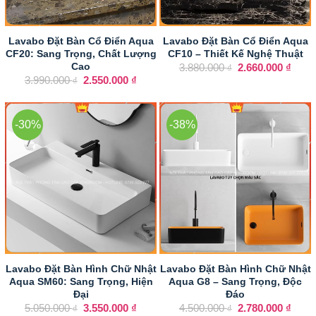
Lavabo Đặt Bàn Cổ Điển Aqua
Lavabo Đặt Bàn Cổ Điển Aqua
CF20: Sang Trọng, Chất Lượng
CF10 – Thiết Kế Nghệ Thuật
Giá
Giá
Cao
3.880.000
2.660.000
₫
₫
gốc
hiện
Giá
Giá
3.990.000
2.550.000
₫
₫
là:
tại
gốc
hiện
3.880.000 ₫.
là:
là:
tại
2.660
3.990.000 ₫.
là:
2.550.000 ₫.
-30%
-38%
Lavabo Đặt Bàn Hình Chữ Nhật
Lavabo Đặt Bàn Hình Chữ Nhật
Aqua SM60: Sang Trọng, Hiện
Aqua G8 – Sang Trọng, Độc
Đại
Đáo
Giá
Giá
Giá
Giá
5.050.000
3.550.000
₫
4.500.000
2.780.000
₫
₫
₫
gốc
hiện
gốc
hiện