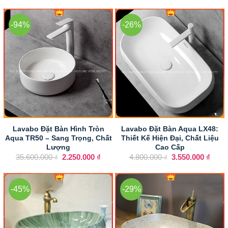
4.850.000 ₫.
là:
là:
tại
3.550
4.850.000 ₫.
là:
3.650.000 ₫.
-94%
-26%
Lavabo Đặt Bàn Hình Tròn
Lavabo Đặt Bàn Aqua LX48:
Aqua TR50 – Sang Trọng, Chất
Thiết Kế Hiện Đại, Chất Liệu
Lượng
Cao Cấp
Giá
Giá
Giá
Giá
35.600.000
2.250.000
₫
4.800.000
3.550.000
₫
₫
₫
gốc
hiện
gốc
hiện
là:
tại
là:
tại
35.600.000 ₫.
là:
4.800.000 ₫.
là:
2.250.000 ₫.
3.550
-45%
-29%