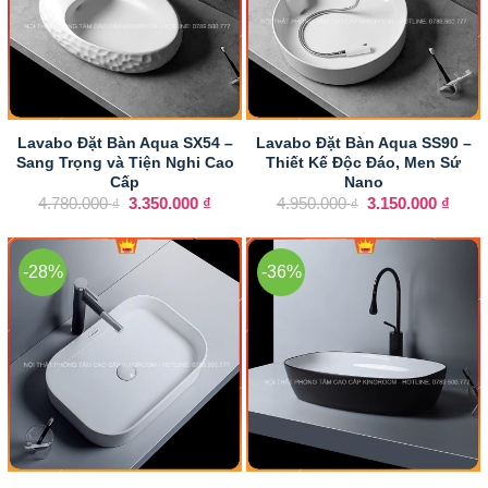
Lavabo Đặt Bàn Aqua SX54 –
Lavabo Đặt Bàn Aqua SS90 –
Sang Trọng và Tiện Nghi Cao
Thiết Kế Độc Đáo, Men Sứ
Cấp
Nano
Giá
Giá
Giá
Giá
4.780.000
3.350.000
₫
4.950.000
3.150.000
₫
₫
₫
gốc
hiện
gốc
hiện
là:
tại
là:
tại
4.780.000 ₫.
là:
4.950.000 ₫.
là:
3.350.000 ₫.
3.150
-28%
-36%