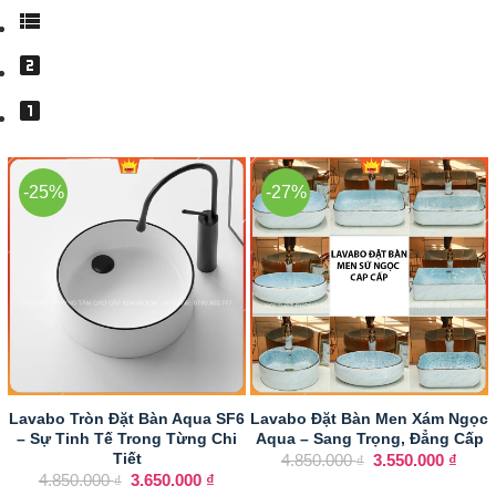
-25%
-27%
Lavabo Tròn Đặt Bàn Aqua SF6
Lavabo Đặt Bàn Men Xám Ngọc
– Sự Tinh Tế Trong Từng Chi
Aqua – Sang Trọng, Đẳng Cấp
Giá
Giá
Tiết
4.850.000
3.550.000
₫
₫
gốc
hiện
Giá
Giá
4.850.000
3.650.000
₫
₫
là:
tại
gốc
hiện