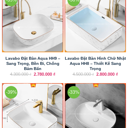
Lavabo Đặt Bàn Aqua HH9 –
Lavabo Đặt Bàn Hình Chữ Nhật
Sang Trọng, Bền Bỉ, Chống
Aqua HH8 – Thiết Kế Sang
Bám Bẩn
Trọng
Giá
Giá
Giá
Giá
4.300.000
2.780.000
₫
4.500.000
2.800.000
₫
₫
₫
gốc
hiện
gốc
hiện
là:
tại
là:
tại
4.300.000 ₫.
là:
4.500.000 ₫.
là:
2.780.000 ₫.
2.800
-39%
-33%