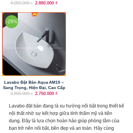
gốc
hiện
Giá
Giá
4.050.000
2.880.000
₫
₫
là:
tại
gốc
hiện
3.550.000 ₫.
là:
là:
tại
2.300
4.050.000 ₫.
là:
2.880.000 ₫.
-29%
Lavabo Đặt Bàn Aqua AM10 –
Sang Trọng, Hiện Đại, Cao Cấp
Giá
Giá
3.900.000
2.750.000
₫
₫
gốc
hiện
là:
tại
3.900.000 ₫.
là:
Lavabo đặt bàn đang là xu hướng nổi bật trong thiết kế
2.750.000 ₫.
nội thất nhờ sự kết hợp giữa tính thẩm mỹ và tiện
dụng. Đây là lựa chọn hoàn hảo giúp phòng tắm của
bạn trở nên nổi bật, bền đẹp và an toàn. Hãy cùng