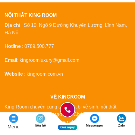
NỘI THẤT KING ROOM
Địa chỉ
: Số 10, Ngõ 9 Đường Khuyến Lương, Lĩnh Nam,
Hà Nội
Hotline
:
0789.500.777
Email
:
kingroomluxury@gmail.com
Website
:
kingroom.com.vn
VỀ KINGROOM
King Room chuyên cung cấp thiết bị vệ sinh, nội thất
phòng tắm và phụ kiện cao cấp. Chúng tôi chú trọng chất
lượng sản phẩm, tư vấn đúng nhu cầu và dịch vụ hậu mãi
liên hệ
Messenger
Zalo
Menu
Gọi ngay
lâu dài.