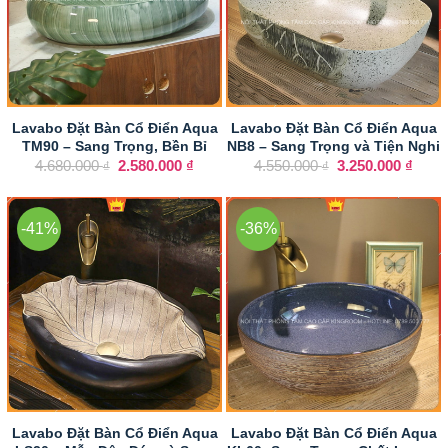
Lavabo Đặt Bàn Cổ Điển Aqua
Lavabo Đặt Bàn Cổ Điển Aqua
TM90 – Sang Trọng, Bền Bỉ
NB8 – Sang Trọng và Tiện Nghi
Giá
Giá
Giá
Giá
4.680.000
2.580.000
₫
4.550.000
3.250.000
₫
₫
₫
gốc
hiện
gốc
hiện
là:
tại
là:
tại
4.680.000 ₫.
là:
4.550.000 ₫.
là:
2.580.000 ₫.
3.250
-41%
-36%
Lavabo Đặt Bàn Cổ Điển Aqua
Lavabo Đặt Bàn Cổ Điển Aqua