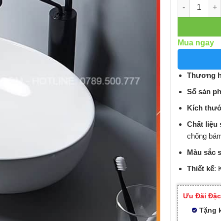
Số lượng
Mua ngay
Thương h
Số sản p
Kích thư
Chất liệu
chống bá
Màu sắc 
Thiết kế
: 
Ưu Đãi Đặc
Tặng 