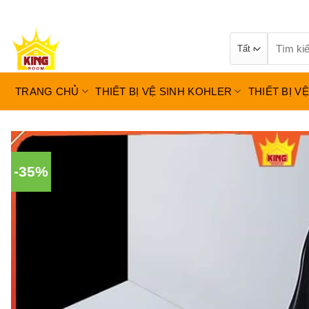
Bỏ
qua
Tìm
nội
kiếm:
dung
TRANG CHỦ
THIẾT BỊ VỆ SINH KOHLER
THIẾT BỊ V
-35%