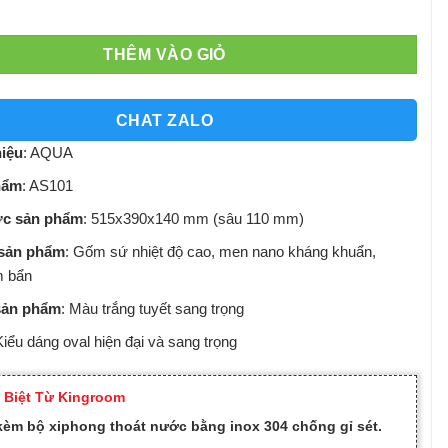
THÊM VÀO GIỎ
CHAT ZALO
iệu
: AQUA
hẩm
: AS101
ớc sản phẩm
: 515x390x140 mm (sâu 110 mm)
 sản phẩm
: Gốm sứ nhiệt độ cao, men nano kháng khuẩn,
m bẩn
sản phẩm
: Màu trắng tuyết sang trọng
Kiểu dáng oval hiện đại và sang trọng
 Biệt Từ Kingroom
kèm bộ xiphong thoát nước bằng inox 304 chống gỉ sét.