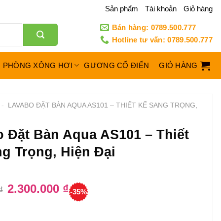
Sản phẩm
Tài khoản
Giỏ hàng
Bán hàng: 0789.500.777
Hotline tư vấn: 0789.500.777
PHÒNG XÔNG HƠI
GƯƠNG CỔ ĐIỂN
GIỎ HÀNG
-
LAVABO ĐẶT BÀN AQUA AS101 – THIẾT KẾ SANG TRỌNG,
 Đặt Bàn Aqua AS101 – Thiết
g Trọng, Hiện Đại
Giá
2.300.000
₫
Giá
₫
-35%
gốc
hiện
là:
tại
3.550.000 ₫.
là:
2.300.000 ₫.