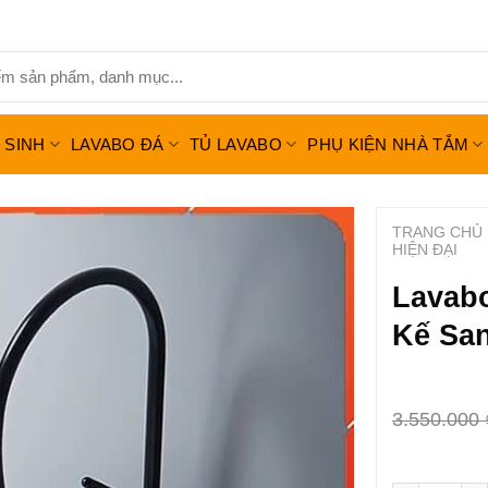
Ệ SINH
LAVABO ĐÁ
TỦ LAVABO
PHỤ KIỆN NHÀ TẮM
TRANG CHỦ
HIỆN ĐẠI
Lavabo
Kế San
3.550.000