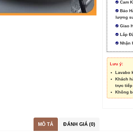
Cam K
Bảo H
lượng s
Giao H
Lắp Đ
Nhận h
Lưu ý:
Lavabo 
Khách h
trực tiế
Không b
MÔ TẢ
ĐÁNH GIÁ (0)