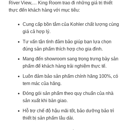
River View,… King Room trao đi những giá trị thiết
thực đến khách hàng với mục tiêu:
Cung cấp bồn tắm của Kohler chất lượng cùng
giá cả hợp lý.
Tư vấn tận tình đảm bảo giúp bạn lựa chọn
đúng sản phẩm thích hợp cho gia đình.
Mang đến showroom sang trọng trưng bày sản
phẩm để khách hàng trải nghiệm thực tế.
Luôn đảm bảo sản phẩm chính hãng 100%, có
tem mác của hãng.
Đóng gói sản phẩm theo quy chuẩn của nhà
sản xuất khi bàn giao.
Hỗ trợ chế độ hậu mãi tốt, bảo dưỡng bảo trì
thiết bị sản phẩm lâu dài.