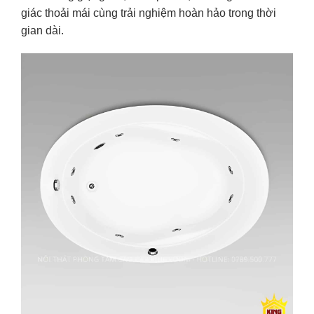
giác thoải mái cùng trải nghiệm hoàn hảo trong thời
gian dài.