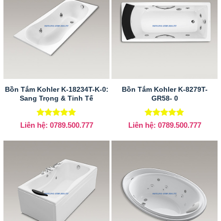
Bồn Tắm Kohler K-18234T-K-0:
Bồn Tắm Kohler K-8279T-
Sang Trọng & Tinh Tế
GR58- 0
Được xếp
Được xếp
Liên hệ: 0789.500.777
Liên hệ: 0789.500.777
hạng
5
5
hạng
5
5
sao
sao