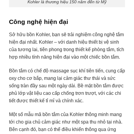
Kohler là thương hiệu 150 năm đến từ Mỹ
Công nghệ hiện đại
Sở hữu bồn Kohler, bạn sẽ trải nghiệm công nghệ tắm
hiện đại nhất. Kohler – với danh hiệu thiết bị vệ sinh
của tương lai, tiên phong trong thiết kế phòng tắm, tích
hợp nhiều tính năng hiện đại vào một chiếc bồn tắm.
Bồn tắm có chế độ massage sục khí tiên tiến, cung cấp
oxy cho cơ bắp, mang lại cảm giác thư thái và sức
sống tràn đầy sau một ngày dài. Bề mặt bồn tắm được
phủ lớp vật liệu cao cấp chống trơn trượt, với các chi
tiết được thiết kế tỉ mỉ và chính xác.
Một số mẫu mã bồn tắm của Kohler thông minh mang
tới cho gia chủ cảm giác như một spa thu nhỏ tại nhà.
Bên cạnh đó, bạn có thể điều khiển thông qua ứng