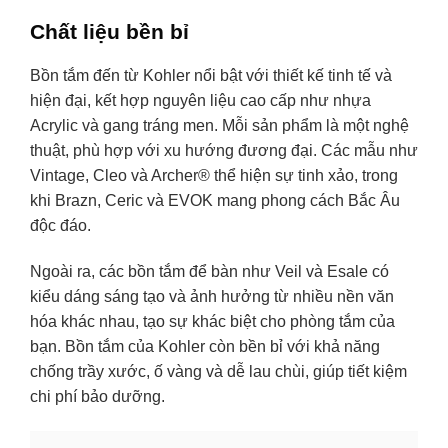
Chất liệu bền bỉ
Bồn tắm đến từ Kohler nổi bật với thiết kế tinh tế và
hiện đại, kết hợp nguyên liệu cao cấp như nhựa
Acrylic và gang tráng men. Mỗi sản phẩm là một nghệ
thuật, phù hợp với xu hướng đương đại. Các mẫu như
Vintage, Cleo và Archer® thể hiện sự tinh xảo, trong
khi Brazn, Ceric và EVOK mang phong cách Bắc Âu
độc đáo.
Ngoài ra, các bồn tắm để bàn như Veil và Esale có
kiểu dáng sáng tạo và ảnh hưởng từ nhiều nền văn
hóa khác nhau, tạo sự khác biệt cho phòng tắm của
bạn. Bồn tắm của Kohler còn bền bỉ với khả năng
chống trầy xước, ố vàng và dễ lau chùi, giúp tiết kiệm
chi phí bảo dưỡng.