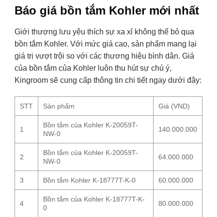
Báo giá bồn tắm Kohler mới nhất
Giới thượng lưu yêu thích sự xa xỉ không thể bỏ qua
bồn tắm Kohler. Với mức giá cao, sản phẩm mang lại
giá trị vượt trội so với các thương hiệu bình dân. Giá
của bồn tắm của Kohler luôn thu hút sự chú ý,
Kingroom sẽ cung cấp thông tin chi tiết ngay dưới đây:
STT
Sản phẩm
Giá (VND)
Bồn tắm của Kohler K-20059T-
1
140.000.000
NW-0
Bồn tắm của Kohler K-20059T-
2
64.000.000
NW-0
3
Bồn tắm Kohler K-18777T-K-0
60.000.000
Bồn tắm của Kohler K-18777T-K-
4
80.000.000
0