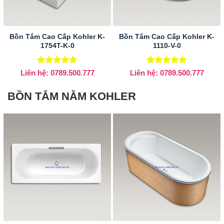
Bồn Tắm Cao Cấp Kohler K-
Bồn Tắm Cao Cấp Kohler K-
1754T-K-0
1110-V-0
Được xếp
Được xếp
Liên hệ: 0789.500.777
Liên hệ: 0789.500.777
hạng
5
5
hạng
5
5
sao
sao
BỒN TẮM NẰM KOHLER