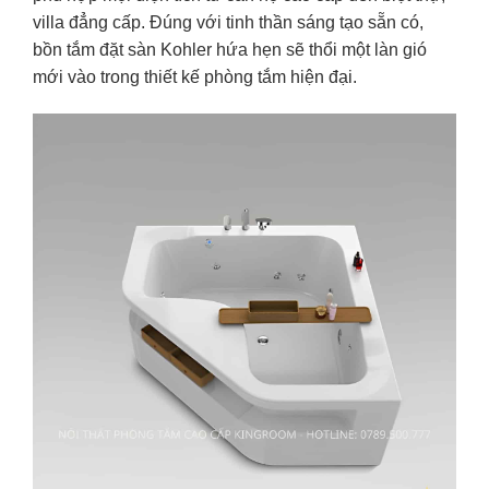
villa đẳng cấp. Đúng với tinh thần sáng tạo sẵn có,
bồn tắm đặt sàn Kohler hứa hẹn sẽ thổi một làn gió
mới vào trong thiết kế phòng tắm hiện đại.