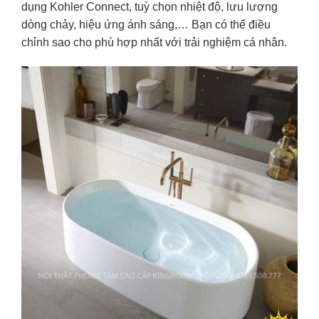
dụng Kohler Connect, tuỳ chọn nhiệt độ, lưu lượng
dòng chảy, hiệu ứng ánh sáng,… Bạn có thể điều
chỉnh sao cho phù hợp nhất với trải nghiệm cá nhân.