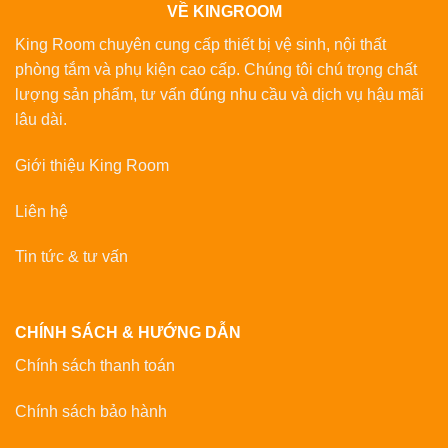
VỀ KINGROOM
King Room chuyên cung cấp thiết bị vệ sinh, nội thất
phòng tắm và phụ kiện cao cấp. Chúng tôi chú trọng chất
lượng sản phẩm, tư vấn đúng nhu cầu và dịch vụ hậu mãi
lâu dài.
Giới thiệu King Room
Liên hệ
Tin tức & tư vấn
CHÍNH SÁCH & HƯỚNG DẪN
Chính sách thanh toán
Chính sách bảo hành