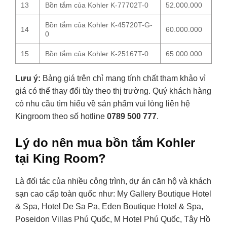
13
Bồn tắm của Kohler K-77702T-0
52.000.000
Bồn tắm của Kohler K-45720T-G-
14
60.000.000
0
15
Bồn tắm của Kohler K-25167T-0
65.000.000
Lưu ý:
Bảng giá trên chỉ mang tính chất tham khảo vì
giá có thể thay đổi tùy theo thị trường. Quý khách hàng
có nhu cầu tìm hiểu về sản phẩm vui lòng liên hệ
Kingroom theo số hotline
0789 500 777
.
Lý do nên mua bồn tắm Kohler
tại King Room?
Là đối tác của nhiều công trình, dự án căn hộ và khách
sạn cao cấp toàn quốc như: My Gallery Boutique Hotel
& Spa, Hotel De Sa Pa, Eden Boutique Hotel & Spa,
Poseidon Villas Phú Quốc, M Hotel Phú Quốc, Tây Hồ