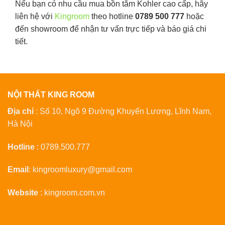
Nếu bạn có nhu cầu mua bồn tắm Kohler cao cấp, hãy
liên hệ với
Kingroom
theo hotline
0789 500 777
hoặc
đến showroom để nhận tư vấn trực tiếp và báo giá chi
tiết.
NỘI THẤT KING ROOM
Địa chỉ
: Số 10, Ngõ 9 Đường Khuyến Lương, Lĩnh Nam,
Hà Nội
Hotline
:
0789.500.777
Email
:
kingroomluxury@gmail.com
Website
:
kingroom.com.vn