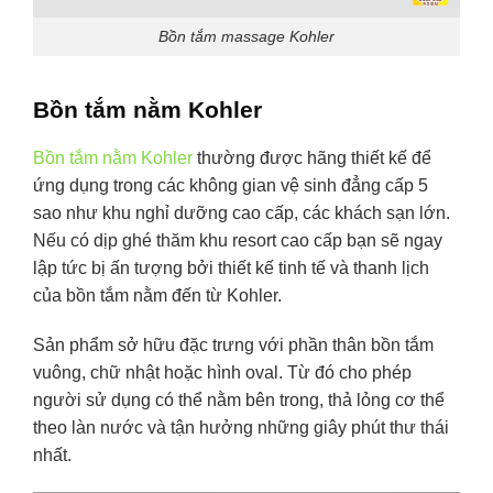
Bồn tắm massage Kohler
Bồn tắm nằm Kohler
Bồn tắm nằm Kohler
thường được hãng thiết kế để
ứng dụng trong các không gian vệ sinh đẳng cấp 5
sao như khu nghỉ dưỡng cao cấp, các khách sạn lớn.
Nếu có dịp ghé thăm khu resort cao cấp bạn sẽ ngay
lập tức bị ấn tượng bởi thiết kế tinh tế và thanh lịch
của bồn tắm nằm đến từ Kohler.
Sản phẩm sở hữu đặc trưng với phần thân bồn tắm
vuông, chữ nhật hoặc hình oval. Từ đó cho phép
người sử dụng có thể nằm bên trong, thả lỏng cơ thể
theo làn nước và tận hưởng những giây phút thư thái
nhất.