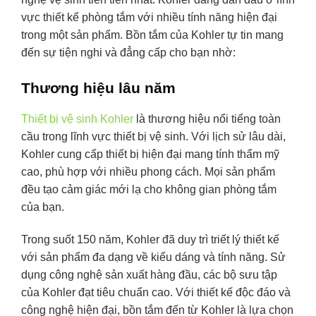
vực thiết kế phòng tắm với nhiều tính năng hiện đại
trong một sản phẩm. Bồn tắm của Kohler tự tin mang
đến sự tiện nghi và đẳng cấp cho bạn nhờ:
Thương hiệu lâu năm
Thiết bị vệ sinh Kohler
là thương hiệu nổi tiếng toàn
cầu trong lĩnh vực thiết bị vệ sinh. Với lịch sử lâu dài,
Kohler cung cấp thiết bị hiện đại mang tính thẩm mỹ
cao, phù hợp với nhiều phong cách. Mọi sản phẩm
đều tạo cảm giác mới lạ cho không gian phòng tắm
của bạn.
Trong suốt 150 năm, Kohler đã duy trì triết lý thiết kế
với sản phẩm đa dạng về kiểu dáng và tính năng. Sử
dụng công nghệ sản xuất hàng đầu, các bộ sưu tập
của Kohler đạt tiêu chuẩn cao. Với thiết kế độc đáo và
công nghệ hiện đại, bồn tắm đến từ Kohler là lựa chọn