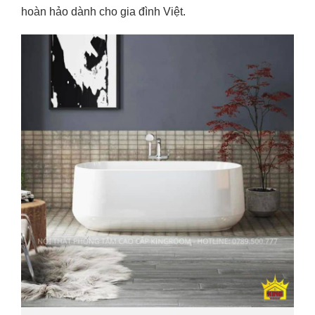
hoàn hảo dành cho gia đình Việt.