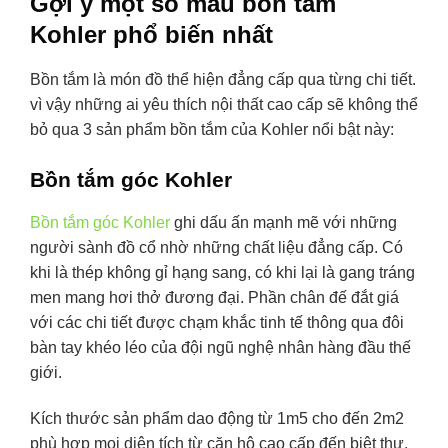
Gợi ý một số mẫu bồn tắm
Kohler phổ biến nhất
Bồn tắm là món đồ thể hiện đẳng cấp qua từng chi tiết.
vì vậy những ai yêu thích nội thất cao cấp sẽ không thể
bỏ qua 3 sản phẩm bồn tắm của Kohler nổi bật này:
Bồn tắm góc Kohler
Bồn tắm góc Kohler
ghi dấu ấn mạnh mẽ với những
người sành đồ cổ nhờ những chất liệu đẳng cấp. Có
khi là thép không gỉ hạng sang, có khi lại là gang tráng
men mang hơi thở đương đại. Phần chân đế đắt giá
với các chi tiết được chạm khắc tinh tế thông qua đôi
bàn tay khéo léo của đội ngũ nghệ nhân hàng đầu thế
giới.
Kích thước sản phẩm dao động từ 1m5 cho đến 2m2
phù hợp mọi diện tích từ căn hộ cao cấp đến biệt thự,