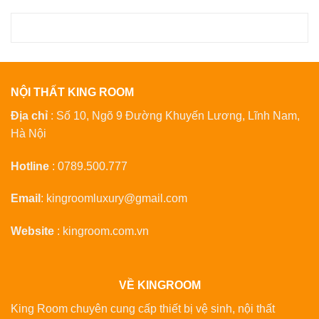
xếp
xếp
hạng
5
hạng
5
5 sao
5 sao
NỘI THẤT KING ROOM
Địa chỉ
: Số 10, Ngõ 9 Đường Khuyến Lương, Lĩnh Nam,
Hà Nội
Hotline
:
0789.500.777
Email
:
kingroomluxury@gmail.com
Website
:
kingroom.com.vn
VỀ KINGROOM
King Room chuyên cung cấp thiết bị vệ sinh, nội thất