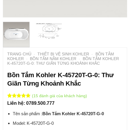
TRANG CHỦ
-
THIẾT BỊ VỆ SINH KOHLER
-
BỒN TẮM
KOHLER
-
BỒN TẮM NẰM KOHLER
-
BỒN TẮM KOHLER
K-45720T-G-0: THƯ GIÃN TỪNG KHOẢNH KHẮC
Bồn Tắm Kohler K-45720T-G-0: Thư
Giãn Từng Khoảnh Khắc
(
15
đánh giá của khách hàng)
5
1
trên 5
Liên hệ: 0789.500.777
dựa trên
7
đánh giá
Tên sản phẩm :
Bồn Tắm Kohler K-45720T-G-0
Model: K-45720T-G-0