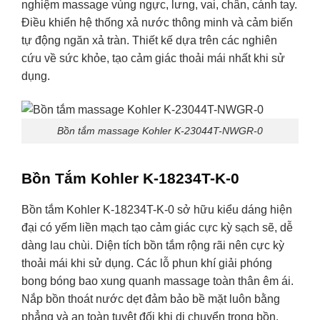
nghiệm massage vùng ngực, lưng, vai, chân, cánh tay.
Điều khiển hệ thống xả nước thông minh và cảm biến
tự động ngăn xả tràn. Thiết kế dựa trên các nghiên
cứu về sức khỏe, tạo cảm giác thoải mái nhất khi sử
dụng.
Bồn tắm massage Kohler K-23044T-NWGR-0
Bồn Tắm Kohler K-18234T-K-0
Bồn tắm Kohler K-18234T-K-0 sở hữu kiểu dáng hiện
đại có yếm liền mạch tạo cảm giác cực kỳ sạch sẽ, dễ
dàng lau chùi. Diện tích bồn tắm rộng rãi nên cực kỳ
thoải mái khi sử dụng. Các lỗ phun khí giải phóng
bong bóng bao xung quanh massage toàn thân êm ái.
Nắp bồn thoát nước dẹt đảm bảo bề mặt luôn bằng
phẳng và an toàn tuyệt đối khi di chuyển trong bồn.