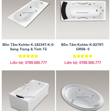
Bồn Tắm Kohler K-18234T-K-0:
Bồn Tắm Kohler K-8279T-
Sang Trọng & Tinh Tế
GR58- 0
Được xếp
Được xếp
Liên hệ: 0789.500.777
Liên hệ: 0789.500.777
hạng
5
5
hạng
5
5
sao
sao