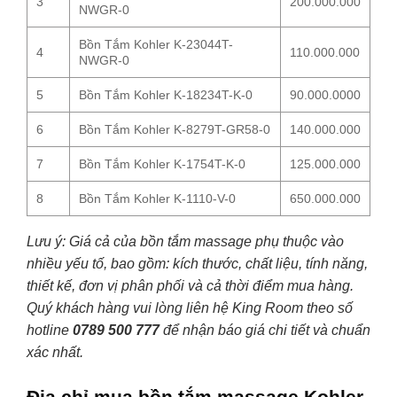
3
200.000.000
NWGR-0
Bồn Tắm Kohler K-23044T-
4
110.000.000
NWGR-0
5
Bồn Tắm Kohler K-18234T-K-0
90.000.0000
6
Bồn Tắm Kohler K-8279T-GR58-0
140.000.000
7
Bồn Tắm Kohler K-1754T-K-0
125.000.000
8
Bồn Tắm Kohler K-1110-V-0
650.000.000
Lưu ý: Giá cả của bồn tắm massage phụ thuộc vào
nhiều yếu tố, bao gồm: kích thước, chất liệu, tính năng,
thiết kế, đơn vị phân phối và cả thời điểm mua hàng.
Quý khách hàng vui lòng liên hệ King Room theo số
hotline
0789 500 777
để nhận báo giá chi tiết và chuẩn
xác nhất.
Địa chỉ mua bồn tắm massage Kohler