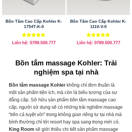
Bồn Tắm Cao Cấp Kohler K-
Bồn Tắm Cao Cấp Kohler K-
1754T-K-0
1110-V-0
Được xếp
Được xếp
Liên hệ: 0789.500.777
Liên hệ: 0789.500.777
hạng
5
5
hạng
5
5
sao
sao
Bồn tắm massage Kohler: Trải
nghiệm spa tại nhà
Bồn tắm massage Kohler
không chỉ đơn thuần là
một sản phẩm tiện ích, mà còn là biểu tượng của sự
đẳng cấp. Sở hữu sản phẩm bồn tắm massage cao
cấp, người sử dụng sẽ có những trải nghiệm massage
“trên cả tuyệt vời” trong không gian riêng tư tại nhà mà
bình thường chỉ tới resort hay spa sang trọng mới có.
King Room
sẽ giới thiệu chi tiết sản phẩm massage