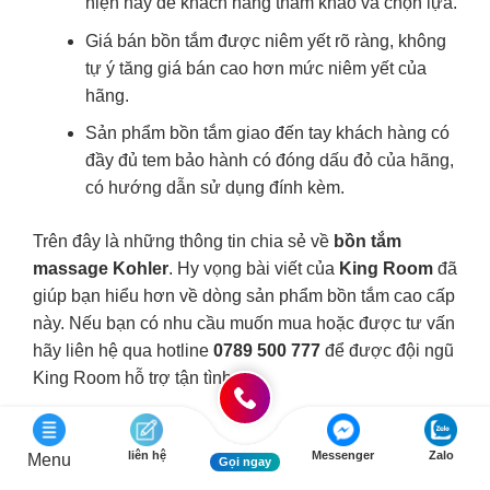
hiện nay để khách hàng tham khảo và chọn lựa.
Giá bán bồn tắm được niêm yết rõ ràng, không
tự ý tăng giá bán cao hơn mức niêm yết của
hãng.
Sản phẩm bồn tắm giao đến tay khách hàng có
đầy đủ tem bảo hành có đóng dấu đỏ của hãng,
có hướng dẫn sử dụng đính kèm.
Trên đây là những thông tin chia sẻ về
bồn tắm
massage Kohler
. Hy vọng bài viết của
King Room
đã
giúp bạn hiểu hơn về dòng sản phẩm bồn tắm cao cấp
này. Nếu bạn có nhu cầu muốn mua hoặc được tư vấn
hãy liên hệ qua hotline
0789 500 777
để được đội ngũ
King Room hỗ trợ tận tình.
THÔNG TIN LIÊN HỆ:
liên hệ
Messenger
Zalo
Menu
Gọi ngay
Địa chỉ trụ sở:
Số 10, ngõ 9, Khuyến Lương, Trần