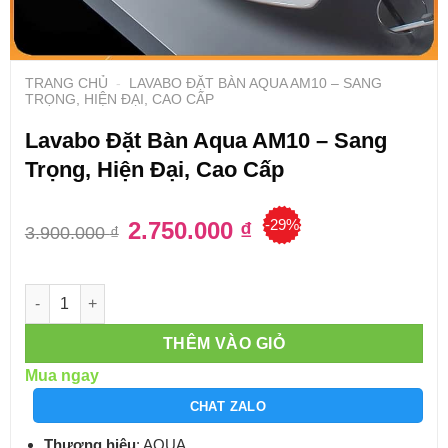
TRANG CHỦ
-
LAVABO ĐẶT BÀN AQUA AM10 – SANG
TRỌNG, HIỆN ĐẠI, CAO CẤP
Lavabo Đặt Bàn Aqua AM10 – Sang
Trọng, Hiện Đại, Cao Cấp
-29%
Giá
2.750.000
₫
Giá
3.900.000
₫
gốc
hiện
là:
tại
3.900.000 ₫.
là:
2.750.000 ₫.
Số lượng
THÊM VÀO GIỎ
Mua ngay
CHAT ZALO
Thương hiệu
: AQUA