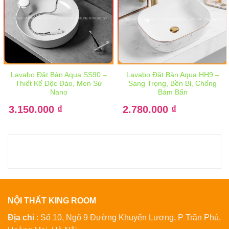
Lavabo Đặt Bàn Aqua SS90 –
Lavabo Đặt Bàn Aqua HH9 –
Thiết Kế Độc Đáo, Men Sứ
Sang Trọng, Bền Bỉ, Chống
Nano
Bám Bẩn
Giá
Giá
3.150.000
gốc
₫
2.780.000
gốc
₫
là:
là:
Giá
Giá
4.950.000 ₫.
4.300.000 ₫.
hiện
hiện
tại
tại
là:
là:
3.150.000 ₫.
2.780.000 ₫.
NỘI THẤT KING ROOM
Địa chỉ
: Số 10, Ngõ 9 Đường Khuyến Lương, P Trần Phú,