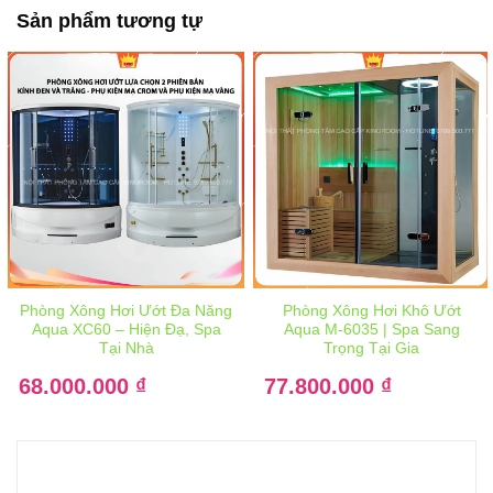
Sản phẩm tương tự
Phòng Xông Hơi Ướt Đa Năng
Phòng Xông Hơi Khô Ướt
Aqua XC60 – Hiện Đạ, Spa
Aqua M-6035 | Spa Sang
Tại Nhà
Trọng Tại Gia
Giá
Giá
68.000.000
gốc
₫
77.800.000
gốc
₫
là:
là:
Giá
Giá
89.000.000 ₫.
105.000.000 ₫.
hiện
hiện
tại
tại
là:
là:
68.000.000 ₫.
77.800.000 ₫.