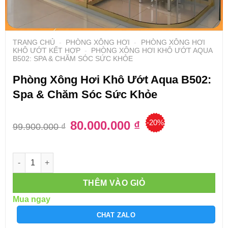
TRANG CHỦ
-
PHÒNG XÔNG HƠI
-
PHÒNG XÔNG HƠI
KHÔ ƯỚT KẾT HỢP
-
PHÒNG XÔNG HƠI KHÔ ƯỚT AQUA
B502: SPA & CHĂM SÓC SỨC KHỎE
Phòng Xông Hơi Khô Ướt Aqua B502:
Spa & Chăm Sóc Sức Khỏe
-20%
Giá
80.000.000
₫
Giá
99.900.000
₫
gốc
hiện
là:
tại
99.900.000 ₫.
là:
80.000.000 ₫.
Số lượng
THÊM VÀO GIỎ
Mua ngay
CHAT ZALO