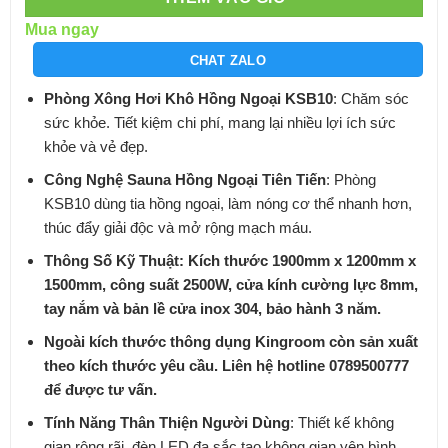
Mua ngay
CHAT ZALO
Phòng Xông Hơi Khô Hồng Ngoại KSB10
: Chăm sóc
sức khỏe. Tiết kiệm chi phí, mang lại nhiều lợi ích sức
khỏe và vẻ đẹp.
Công Nghệ Sauna Hồng Ngoại Tiên Tiến
: Phòng
KSB10 dùng tia hồng ngoại, làm nóng cơ thể nhanh hơn,
thúc đẩy giải độc và mở rộng mạch máu.
Thông Số Kỹ Thuật: Kích thước 1900mm x 1200mm x
1500mm, công suất 2500W, cửa kính cường lực 8mm,
tay nắm và bản lề cửa inox 304, bảo hành 3 năm.
Ngoài kích thước thông dụng Kingroom còn sản xuất
theo kích thước yêu cầu. Liên hệ hotline 0789500777
để được tư vấn.
Tính Năng Thân Thiện Người Dùng
: Thiết kế không
gian rộng rãi, đèn LED đa sắc tạo không gian yên bình,