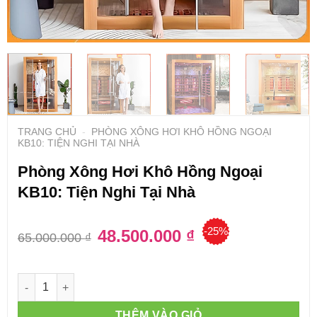
TRANG CHỦ
-
PHÒNG XÔNG HƠI KHÔ HỒNG NGOẠI
KB10: TIỆN NGHI TẠI NHÀ
Phòng Xông Hơi Khô Hồng Ngoại
KB10: Tiện Nghi Tại Nhà
-25%
Giá
48.500.000
₫
Giá
65.000.000
₫
gốc
hiện
là:
tại
65.000.000 ₫.
là:
48.500.000 ₫.
Số lượng
THÊM VÀO GIỎ