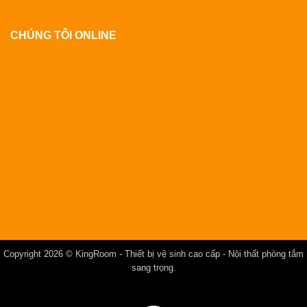
CHÚNG TÔI ONLINE
Copyright 2026 ©
KingRoom
- Thiết bị vệ sinh cao cấp - Nội thất phòng tắm
sang trọng.