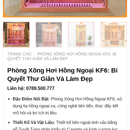
TRANG CHỦ
-
PHÒNG XÔNG HƠI HỒNG NGOẠI KF6: BÍ
QUYẾT THƯ GIÃN VÀ LÀM ĐẸP
Phòng Xông Hơi Hồng Ngoại KF6: Bí
Quyết Thư Giãn Và Làm Đẹp
Liên hệ: 0789.500.777
Đặc Điểm Nổi Bật
: Phòng Xông Hơi Hồng Ngoại KF6, sử
dụng tia hồng ngoại xa, công nghệ tiên tiến, thúc đẩy tiết
mồ hôi và lợi ích trị liệu.
Thiết Kế Và Vật Liệu
: Thiết kế bên ngoài tinh xảo bằng
gỗ Tuyết Tùng nhập khẩu từ Canada và kính cường lực,