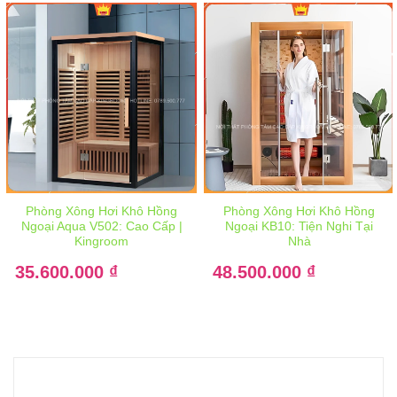
Phòng Xông Hơi Khô Hồng
Phòng Xông Hơi Khô Hồng
Ngoại Aqua V502: Cao Cấp |
Ngoại KB10: Tiện Nghi Tại
Kingroom
Nhà
Giá
Giá
35.600.000
gốc
₫
48.500.000
gốc
₫
là:
là:
Giá
Giá
48.500.000 ₫.
65.000.000 ₫.
hiện
hiện
tại
tại
là:
là:
35.600.000 ₫.
48.500.000 ₫.