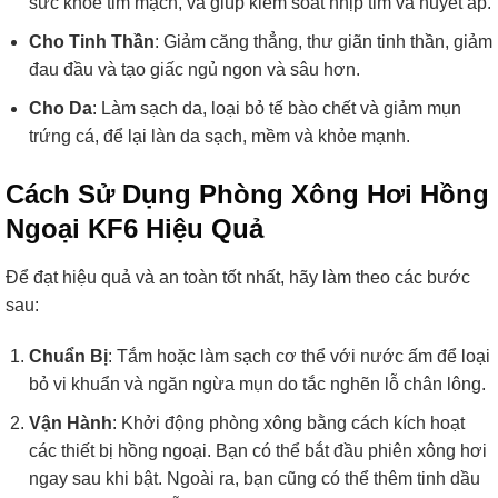
sức khỏe tim mạch, và giúp kiểm soát nhịp tim và huyết áp.
Cho Tinh Thần
: Giảm căng thẳng, thư giãn tinh thần, giảm
đau đầu và tạo giấc ngủ ngon và sâu hơn.
Cho Da
: Làm sạch da, loại bỏ tế bào chết và giảm mụn
trứng cá, để lại làn da sạch, mềm và khỏe mạnh.
Cách Sử Dụng Phòng Xông Hơi Hồng
Ngoại KF6 Hiệu Quả
Để đạt hiệu quả và an toàn tốt nhất, hãy làm theo các bước
sau:
Chuẩn Bị
: Tắm hoặc làm sạch cơ thể với nước ấm để loại
bỏ vi khuẩn và ngăn ngừa mụn do tắc nghẽn lỗ chân lông.
Vận Hành
: Khởi động phòng xông bằng cách kích hoạt
các thiết bị hồng ngoại. Bạn có thể bắt đầu phiên xông hơi
ngay sau khi bật. Ngoài ra, bạn cũng có thể thêm tinh dầu