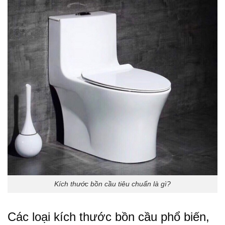
Kích thước bồn cầu tiêu chuẩn là gì?
Các loại kích thước bồn cầu phổ biến,