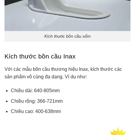
Kích thước bồn cầu xổm
Kích thước bồn cầu Inax
Với các mẫu bồn cầu thương hiệu Inax, kích thước các
sản phẩm vô cùng đa dạng. Ví dụ như:
Chiều dài: 640-805mm
Chiều rộng: 366-721mm
Chiều cao: 400-638mm