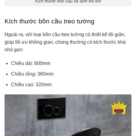
Kích thước bồn cầu vệ sinh trẻ em
Kích thước bồn cầu treo tường
Ngoài ra, với loại bồn cầu treo tường có thiết kế tối giản,
giúp tối ưu không gian, chúng thường có kích thước khá
nhỏ gọn:
Chiều dài: 600mm
Chiều rộng: 360mm
Chiều cao: 320mm