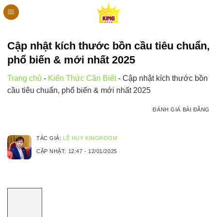
Bỏ
qua
nội
dung
Cập nhật kích thước bồn cầu tiêu chuẩn,
phổ biến & mới nhất 2025
Trang chủ
-
Kiến Thức Cần Biết
-
Cập nhật kích thước bồn
cầu tiêu chuẩn, phổ biến & mới nhất 2025
ĐÁNH GIÁ BÀI ĐĂNG
TÁC GIẢ:
LÊ HUY KINGROOM
CẬP NHẬT:
12:47 - 12/01/2025