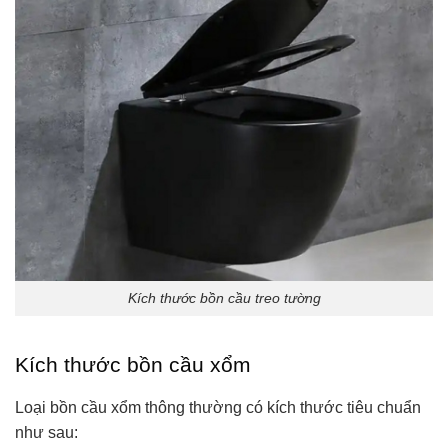
Kích thước bồn cầu treo tường
Kích thước bồn cầu xổm
Loại bồn cầu xổm thông thường có kích thước tiêu chuẩn
như sau: