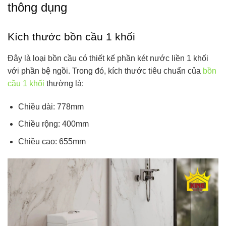
thông dụng
Kích thước bồn cầu 1 khối
Đây là loại bồn cầu có thiết kế phần két nước liền 1 khối
với phần bệ ngồi. Trong đó, kích thước tiêu chuẩn của
bồn
cầu 1 khối
thường là:
Chiều dài: 778mm
Chiều rộng: 400mm
Chiều cao: 655mm