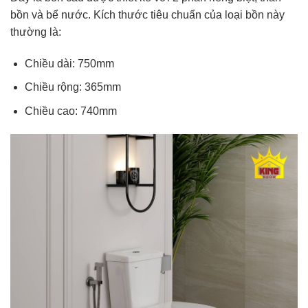
bồn và bể nước. Kích thước tiêu chuẩn của loại bồn này
thường là:
Chiều dài: 750mm
Chiều rộng: 365mm
Chiều cao: 740mm