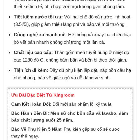
thiết kế tinh tế, phù hợp với mọi không gian phòng tắm.
Tiết kiệm nước tối ưu:
Với hai chế độ xả nước linh hoạt
(3.5l/5l), giúp giảm thiểu lãng phí và bảo vệ môi trường.
Công nghệ xả mạnh mẽ:
Hệ thống xả xoáy ba chiều loại
bỏ vết bẩn nhanh chóng chỉ trong một lần xả.
Chất liệu cao cấp:
Thân gốm men tuyết nung ở nhiệt độ
cao 1280 độ C, chống bám bẩn và bền bỉ theo thời gian.
Tiện ích đi kèm:
Đầy đủ phụ kiện lắp đặt, nắp bồn cầu hạ
nhẹ nhàng, bảo vệ giấc ngủ và dễ dàng vệ sinh.
Ưu Đãi Đặc Biệt Từ Kingroom
Cam Kết Hoàn Đổi
: Đổi mới sản phẩm lỗi kỹ thuật.
Bảo Hành Bền Bỉ: Men sứ cho bồn cầu và lavabo, đảm
bảo chất lượng suốt 25 năm.
Bảo Vệ Phụ Kiện 5 Năm
: Phụ kiện gặp sự cố sẽ được
thay thế ngay.