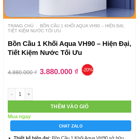
TRANG CHỦ
-
BỒN CẦU 1 KHỐI AQUA VH90 – HIỆN ĐẠI,
TIẾT KIỆM NƯỚC TỐI ƯU
Bồn Cầu 1 Khối Aqua VH90 – Hiện Đại,
Tiết Kiệm Nước Tối Ưu
-20%
Giá
3.880.000
₫
Giá
4.880.000
₫
gốc
hiện
là:
tại
4.880.000 ₫.
là:
3.880.000 ₫.
Số lượng
THÊM VÀO GIỎ
Mua ngay
CHAT ZALO
Thiết kế hiện đại:
Bồn Cầu 1 Khối Aqua VH90 sở hữu