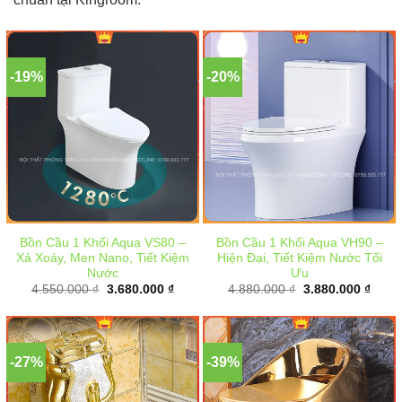
-19%
-20%
Bồn Cầu 1 Khối Aqua VS80 –
Bồn Cầu 1 Khối Aqua VH90 –
Xả Xoáy, Men Nano, Tiết Kiệm
Hiện Đại, Tiết Kiệm Nước Tối
Nước
Ưu
Giá
Giá
Giá
Giá
4.550.000
₫
3.680.000
₫
4.880.000
₫
3.880.000
₫
gốc
hiện
gốc
hiện
là:
tại
là:
tại
4.550.000 ₫.
là:
4.880.000 ₫.
là:
3.680.000 ₫.
3.880
-27%
-39%