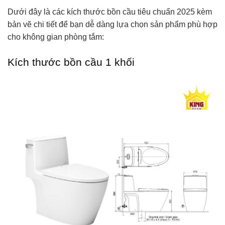
Dưới đây là các kích thước bồn cầu tiêu chuẩn 2025 kèm
bản vẽ chi tiết để bạn dễ dàng lựa chọn sản phẩm phù hợp
cho không gian phòng tắm:
Kích thước bồn cầu 1 khối