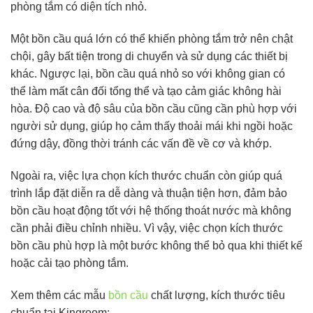
phòng tắm có diện tích nhỏ.
Một bồn cầu quá lớn có thể khiến phòng tắm trở nên chật
chội, gây bất tiện trong di chuyển và sử dụng các thiết bị
khác. Ngược lại, bồn cầu quá nhỏ so với không gian có
thể làm mất cân đối tổng thể và tạo cảm giác không hài
hòa. Độ cao và độ sâu của bồn cầu cũng cần phù hợp với
người sử dụng, giúp họ cảm thấy thoải mái khi ngồi hoặc
đứng dậy, đồng thời tránh các vấn đề về cơ và khớp.
Ngoài ra, việc lựa chọn kích thước chuẩn còn giúp quá
trình lắp đặt diễn ra dễ dàng và thuận tiện hơn, đảm bảo
bồn cầu hoạt động tốt với hệ thống thoát nước mà không
cần phải điều chỉnh nhiều. Vì vậy, việc chọn kích thước
bồn cầu phù hợp là một bước không thể bỏ qua khi thiết kế
hoặc cải tạo phòng tắm.
Xem thêm các mẫu
bồn cầu
chất lượng, kích thước tiêu
chuẩn tại Kingroom: