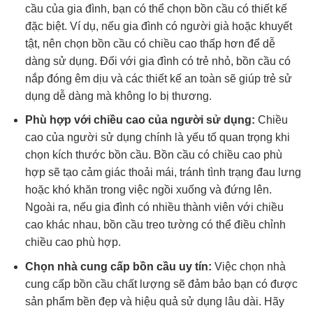
cầu của gia đình, bạn có thể chọn bồn cầu có thiết kế
đặc biệt. Ví dụ, nếu gia đình có người già hoặc khuyết
tật, nên chọn bồn cầu có chiều cao thấp hơn để dễ
dàng sử dụng. Đối với gia đình có trẻ nhỏ, bồn cầu có
nắp đóng êm dịu và các thiết kế an toàn sẽ giúp trẻ sử
dụng dễ dàng mà không lo bị thương.
Phù hợp với chiều cao của người sử dụng:
Chiều
cao của người sử dụng chính là yếu tố quan trọng khi
chọn kích thước bồn cầu. Bồn cầu có chiều cao phù
hợp sẽ tạo cảm giác thoải mái, tránh tình trạng đau lưng
hoặc khó khăn trong việc ngồi xuống và đứng lên.
Ngoài ra, nếu gia đình có nhiều thành viên với chiều
cao khác nhau, bồn cầu treo tường có thể điều chỉnh
chiều cao phù hợp.
Chọn nhà cung cấp bồn cầu uy tín:
Việc chọn nhà
cung cấp bồn cầu chất lượng sẽ đảm bảo bạn có được
sản phẩm bền đẹp và hiệu quả sử dụng lâu dài. Hãy