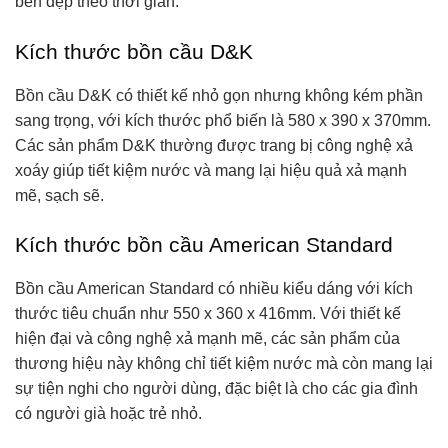
bền đẹp theo thời gian.
Kích thước bồn cầu D&K
Bồn cầu D&K có thiết kế nhỏ gọn nhưng không kém phần
sang trọng, với kích thước phổ biến là 580 x 390 x 370mm.
Các sản phẩm D&K thường được trang bị công nghệ xả
xoáy giúp tiết kiệm nước và mang lại hiệu quả xả mạnh
mẽ, sạch sẽ.
Kích thước bồn cầu American Standard
Bồn cầu American Standard có nhiều kiểu dáng với kích
thước tiêu chuẩn như 550 x 360 x 416mm. Với thiết kế
hiện đại và công nghệ xả mạnh mẽ, các sản phẩm của
thương hiệu này không chỉ tiết kiệm nước mà còn mang lại
sự tiện nghi cho người dùng, đặc biệt là cho các gia đình
có người già hoặc trẻ nhỏ.