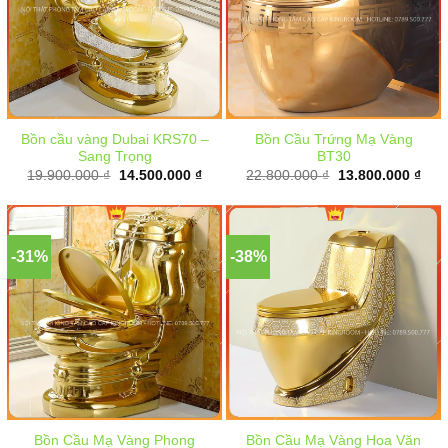
Bồn cầu vàng Dubai KRS70 –
Bồn Cầu Trứng Mạ Vàng
Sang Trọng
BT30
Giá
Giá
Giá
Giá
19.900.000
₫
14.500.000
₫
22.800.000
₫
13.800.000
₫
gốc
hiện
gốc
hiện
là:
tại
là:
tại
19.900.000 ₫.
là:
22.800.000 ₫.
là:
14.500.000 ₫.
13.8
-31%
-38%
Bồn Cầu Mạ Vàng Phong
Bồn Cầu Mạ Vàng Hoa Văn