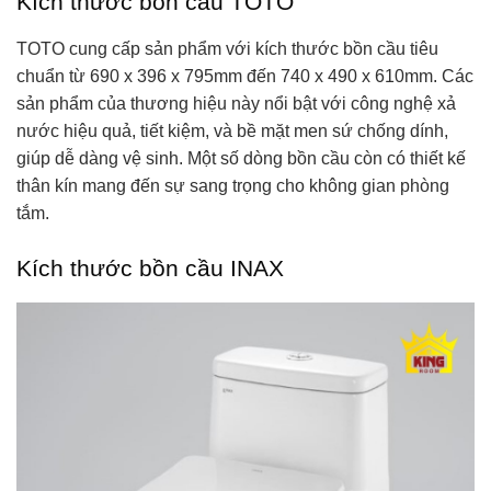
Kích thước bồn cầu TOTO
TOTO cung cấp sản phẩm với kích thước bồn cầu tiêu
chuẩn từ 690 x 396 x 795mm đến 740 x 490 x 610mm. Các
sản phẩm của thương hiệu này nổi bật với công nghệ xả
nước hiệu quả, tiết kiệm, và bề mặt men sứ chống dính,
giúp dễ dàng vệ sinh. Một số dòng bồn cầu còn có thiết kế
thân kín mang đến sự sang trọng cho không gian phòng
tắm.
Kích thước bồn cầu INAX