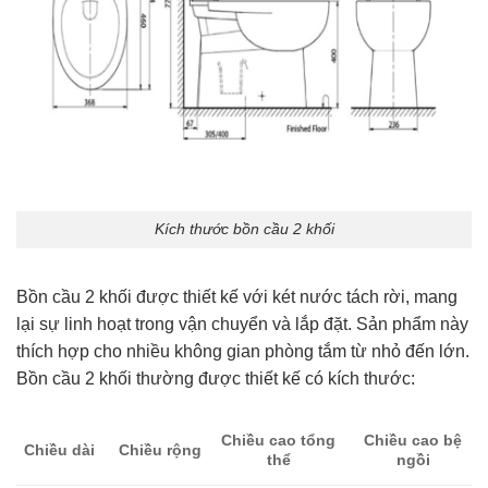
Kích thước bồn cầu 2 khối
Bồn cầu 2 khối được thiết kế với két nước tách rời, mang
lại sự linh hoạt trong vận chuyển và lắp đặt. Sản phẩm này
thích hợp cho nhiều không gian phòng tắm từ nhỏ đến lớn.
Bồn cầu 2 khối thường được thiết kế có kích thước:
Chiều cao tổng
Chiều cao bệ
Chiều rộng
Chiều dài
thể
ngồi