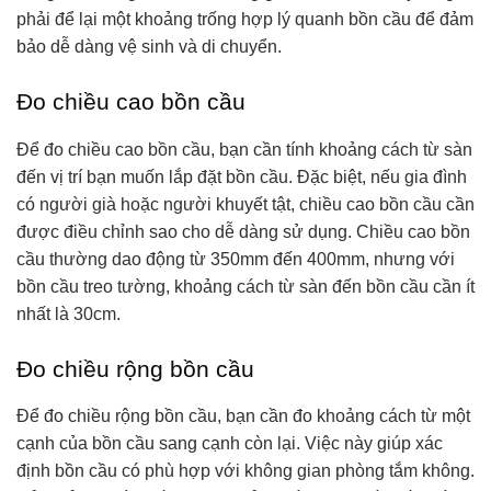
phải để lại một khoảng trống hợp lý quanh bồn cầu để đảm
bảo dễ dàng vệ sinh và di chuyển.
Đo chiều cao bồn cầu
Để đo chiều cao bồn cầu, bạn cần tính khoảng cách từ sàn
đến vị trí bạn muốn lắp đặt bồn cầu. Đặc biệt, nếu gia đình
có người già hoặc người khuyết tật, chiều cao bồn cầu cần
được điều chỉnh sao cho dễ dàng sử dụng. Chiều cao bồn
cầu thường dao động từ 350mm đến 400mm, nhưng với
bồn cầu treo tường, khoảng cách từ sàn đến bồn cầu cần ít
nhất là 30cm.
Đo chiều rộng bồn cầu
Để đo chiều rộng bồn cầu, bạn cần đo khoảng cách từ một
cạnh của bồn cầu sang cạnh còn lại. Việc này giúp xác
định bồn cầu có phù hợp với không gian phòng tắm không.