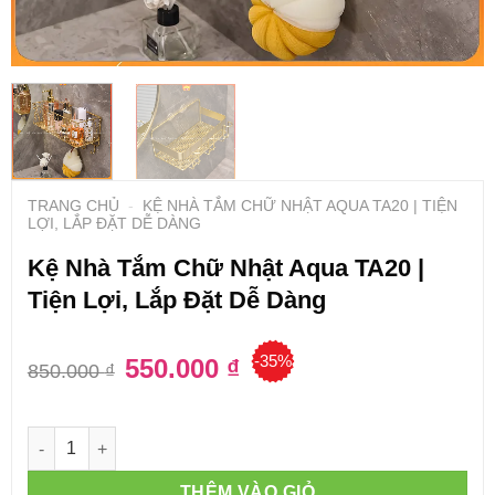
TRANG CHỦ
-
KỆ NHÀ TẮM CHỮ NHẬT AQUA TA20 | TIỆN
LỢI, LẮP ĐẶT DỄ DÀNG
Kệ Nhà Tắm Chữ Nhật Aqua TA20 |
Tiện Lợi, Lắp Đặt Dễ Dàng
-35%
Giá
550.000
₫
Giá
850.000
₫
gốc
hiện
là:
tại
850.000 ₫.
là:
550.000 ₫.
Số lượng
THÊM VÀO GIỎ