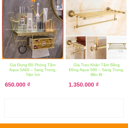
Giá Đựng Đồ Phòng Tắm
Giá Treo Khăn Tắm Bằng
Aqua SA60 – Sang Trọng,
Đồng Aqua S90 – Sang Trọng,
Tiện Ích
Bền Bỉ
Giá
Giá
650.000
gốc
₫
1.350.000
gốc
₫
là:
là:
Giá
Giá
980.000 ₫.
1.680.000 ₫.
hiện
hiện
tại
tại
là:
là:
650.000 ₫.
1.350.000 ₫.