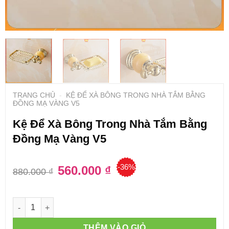
TRANG CHỦ
-
KỆ ĐỂ XÀ BÔNG TRONG NHÀ TẮM BẰNG
ĐỒNG MẠ VÀNG V5
Kệ Để Xà Bông Trong Nhà Tắm Bằng
Đồng Mạ Vàng V5
-36%
Giá
560.000
₫
Giá
880.000
₫
gốc
hiện
là:
tại
880.000 ₫.
là:
560.000 ₫.
Số lượng
THÊM VÀO GIỎ