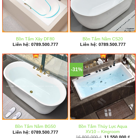
Bồn Tắm Xây DF80
Bồn Tắm Nằm CS20
Liên hệ: 0789.500.777
Liên hệ: 0789.500.777
-31%
Bồn Tắm Thủy Lực Aqua
Bồn Tắm Nằm BG50
XV10 – Kingroom
Liên hệ: 0789.500.777
Giá
Giá
16.800.000
₫
11.550.000
₫