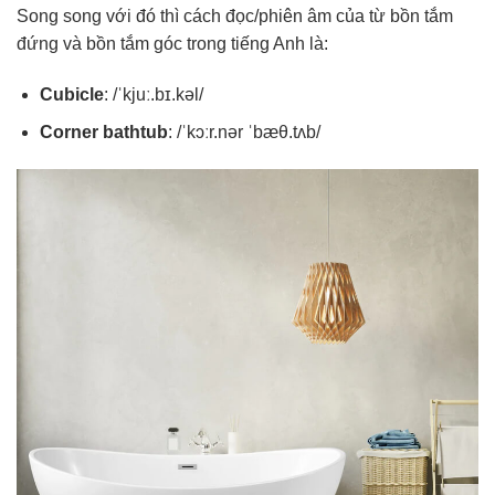
Song song với đó thì cách đọc/phiên âm của từ bồn tắm
đứng và bồn tắm góc trong tiếng Anh là:
Cubicle
: /ˈkjuː.bɪ.kəl/
Corner bathtub
: /ˈkɔːr.nər ˈbæθ.tʌb/