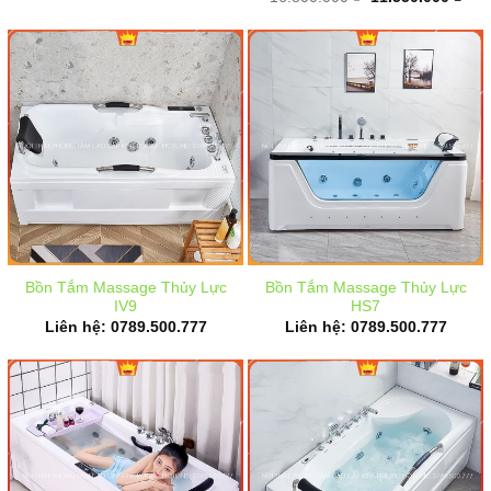
gốc
hiện
là:
tại
16.800.000 ₫.
là:
11.5
Bồn Tắm Massage Thủy Lực
Bồn Tắm Massage Thủy Lực
IV9
HS7
Liên hệ: 0789.500.777
Liên hệ: 0789.500.777