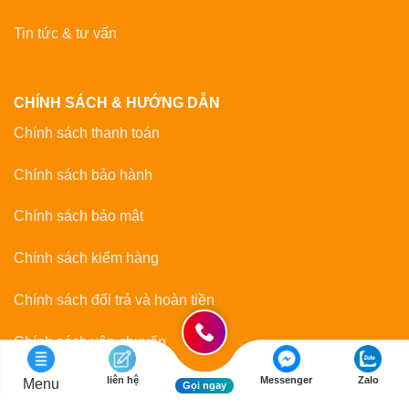
Tin tức & tư vấn
CHÍNH SÁCH & HƯỚNG DẪN
Chính sách thanh toán
Chính sách bảo hành
Chính sách bảo mật
Chính sách kiểm hàng
Chính sách đổi trả và hoàn tiền
Chính sách vận chuyển
liên hệ
Messenger
Zalo
Hướng dẫn mua hàng
Menu
Gọi ngay