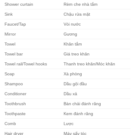
Shower curtain
Rèm che nhà tắm
Sink
Chậu rửa mặt
Faucet/Tap
Vòi nước
Mirror
Gương
Towel
Khăn tắm
Towel bar
Giá treo khăn
Towel rail/Towel hooks
Thanh treo khăn/Móc khăn
Soap
Xà phòng
Shampoo
Dầu gội đầu
Conditioner
Dầu xả
Toothbrush
Bàn chải đánh răng
Toothpaste
Kem đánh răng
Comb
Lược
Hair dryer
Máy sấy tóc