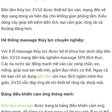
Bồn tắm thủy lực XV10 được thiết kế âm sàn, mang đến vẻ
đẹp sang trọng và hiện đại cho không gian phòng tắm. Kiểu
dáng này giúp tiết kiệm diện tích, tạo cảm giác rộng rãi và
thoáng đãng hơn.
Hệ thống massage thủy lực chuyên nghiệp:
Với 8 lỗ massage thủy lực được bố trí khoa học dưới đáy bồn
tắm, XV10 mang đến trải nghiệm massage SPA đích thực.
Các tia nước tác động mạnh mẽ vào các vùng chân, eo,
mông, giúp xua tan mệt mỏi, giảm đau nhức cơ thể. Ngay cả
khi bạn chỉ sử dụng
bồn tắm
với mục đích ngâm mình thư
giãn, XV10 vẫn đáp ứng tốt với thiết kế rộng rãi, thoải mái.
Bảng điều khiển cảm ứng thông minh:
Bồn tắm massage
được trang bị bảng điều khiển cảm ứng
thông minh, dễ dàng sử dụng ngay cả khi tay ướt. Bạn có thể