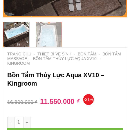
TRANG CHỦ
-
THIẾT BỊ VỆ SINH
-
BỒN TẮM
-
BỒN TẮM
MASSAGE
-
BỒN TẮM THỦY LỰC AQUA XV10 –
KINGROOM
Bồn Tắm Thủy Lực Aqua XV10 –
Kingroom
-31%
Giá
11.550.000
₫
Giá
16.800.000
₫
gốc
hiện
là:
tại
16.800.000 ₫.
là:
11.550.000 ₫.
Số lượng