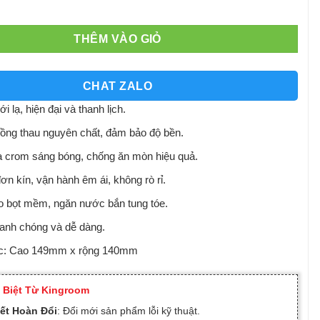
THÊM VÀO GIỎ
CHAT ZALO
i lạ, hiện đại và thanh lịch.
đồng thau nguyên chất, đảm bảo độ bền.
 crom sáng bóng, chống ăn mòn hiệu quả.
n kín, vận hành êm ái, không rò rỉ.
ạo bọt mềm, ngăn nước bắn tung tóe.
hanh chóng và dễ dàng.
ớc: Cao 149mm x rộng 140mm
 Biệt Từ Kingroom
ết Hoàn Đổi
: Đổi mới sản phẩm lỗi kỹ thuật.