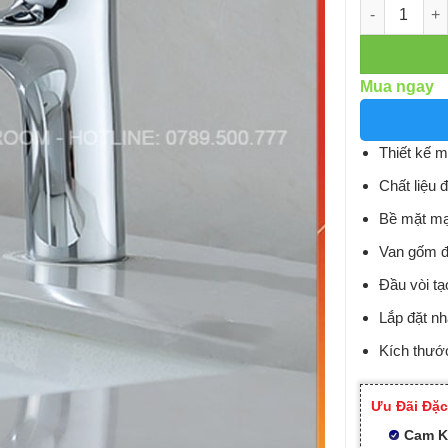
Số lượng
Mua ngay
Thiết kế mớ
Chất liệu 
Bề mặt mạ
Van gốm đơ
Đầu vòi t
Lắp đặt n
Kích thư
Ưu Đãi Đặc
Cam K