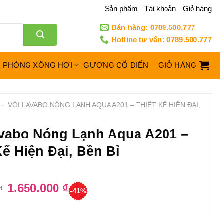
Sản phẩm
Tài khoản
Giỏ hàng
Bán hàng: 0789.500.777
Hotline tư vấn: 0789.500.777
PHÒNG XÔNG HƠI
GƯƠNG CỔ ĐIỂN
GIỎ HÀNG
-
VÒI LAVABO NÓNG LẠNH AQUA A201 – THIẾT KẾ HIỆN ĐẠI,
avabo Nóng Lạnh Aqua A201 –
Kế Hiện Đại, Bền Bỉ
Giá
1.650.000
₫
Giá
₫
-41%
gốc
hiện
là:
tại
2.800.000 ₫.
là:
1.650.000 ₫.