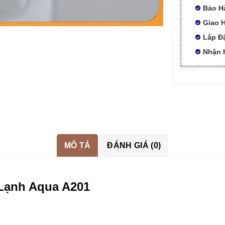
Bảo H
Giao H
Lắp Đ
Nhận h
MÔ TẢ
ĐÁNH GIÁ (0)
 Lạnh Aqua A201