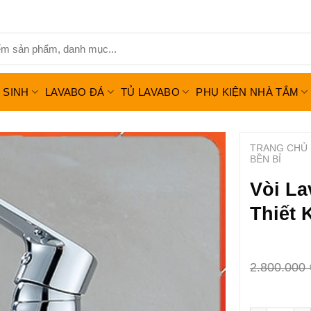
Ệ SINH
LAVABO ĐÁ
TỦ LAVABO
PHỤ KIỆN NHÀ TẮM
TRANG CHỦ
BỀN BỈ
Vòi L
Thiết 
2.800.000