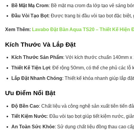
Bề Mặt Mạ Crom
: Bề mặt mạ crom đa lớp tạo vẻ sáng bó
Đầu Vòi Tạo Bọt
: Được trang bị đầu vòi tạo bọt đặc biệ
Xem Thêm:
Lavabo Đặt Bàn Aqua TS20 – Thiết Kế Hiện Đ
Kích Thước Và Lắp Đặt
Kích Thước Sản Phẩm
: Với kích thước chuẩn 140mm x 
Thiết Kế Tiện Lợi
: Đế rộng 50mm, có thể che phủ các lỗ
Lắp Đặt Nhanh Chóng
: Thiết kế khóa nhanh giúp lắp đặ
Ưu Điểm Nổi Bật
Độ Bền Cao
: Chất liệu và công nghệ sản xuất tiên tiến 
Tiết Kiệm Nước
: Đầu vòi tạo bọt giúp tiết kiệm nước, gi
An Toàn Sức Khỏe
: Sử dụng chất liệu đồng thau cao cấ