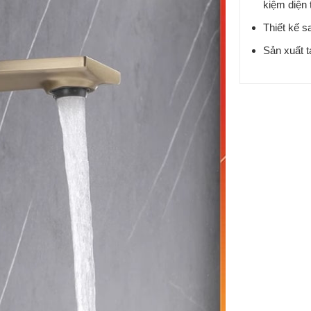
kiệm diện 
Thiết kế sa
Sản xuất t