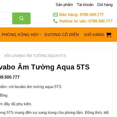
Sản phẩm
Tài khoản
Giỏ hàng
Bán hàng: 0789.500.777
Hotline tư vấn: 0789.500.777
PHÒNG XÔNG HƠI
GƯƠNG CỔ ĐIỂN
GIỎ HÀNG
-
VÒI LAVABO ÂM TƯỜNG AQUA 5TS
avabo Âm Tường Aqua 5TS
89.500.777
hẩm: vòi lavabo âm tường aqua 5TS
 đồng
m đầy đủ phụ kiện.
ờng 5TS mang đến sự sang trọng cho phòng tắm. Đồng thời, tiết