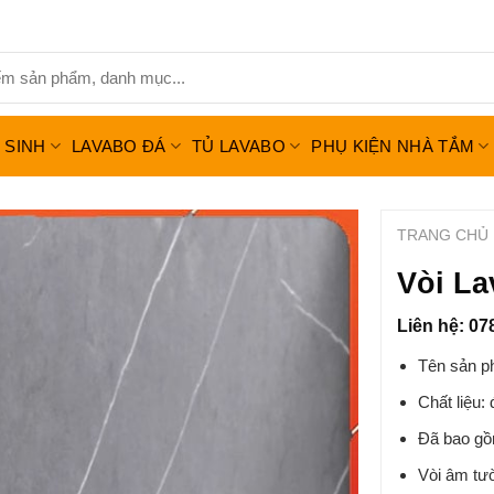
Ệ SINH
LAVABO ĐÁ
TỦ LAVABO
PHỤ KIỆN NHÀ TẮM
TRANG CHỦ
Vòi L
Liên hệ: 07
Tên sản p
Chất liệu:
Đã bao gồ
Vòi âm tư