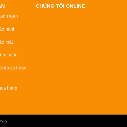
ẪN
CHÚNG TÔI ONLINE
hanh toán
ảo hành
ảo mật
iểm hàng
̉i trả và hoàn
ua hàng
trọng.