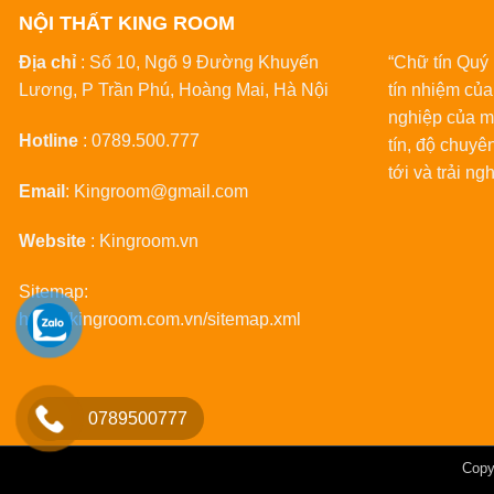
NỘI THẤT KING ROOM
Địa chỉ
: Số 10, Ngõ 9 Đường Khuyến
“Chữ tín Quy
Lương, P Trần Phú, Hoàng Mai, Hà Nội
tín nhiệm cu
nghiệp của mi
Hotline
:
0789.500.777
tín, độ chuyê
tới và trải ng
Email
:
Kingroom@gmail.com
Website
:
Kingroom.vn
Sitemap:
https://kingroom.com.vn/sitemap.xml
0789500777
Copy