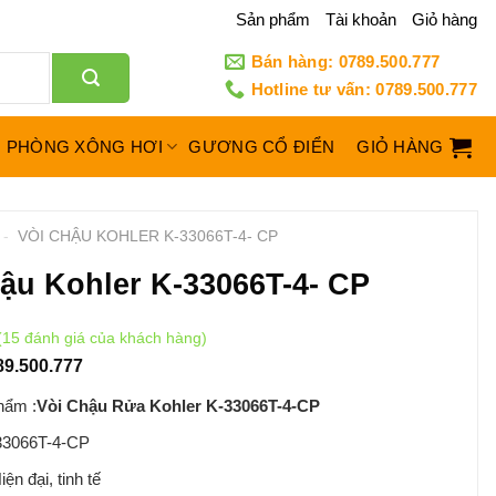
Sản phẩm
Tài khoản
Giỏ hàng
Bán hàng: 0789.500.777
Hotline tư vấn: 0789.500.777
PHÒNG XÔNG HƠI
GƯƠNG CỔ ĐIỂN
GIỎ HÀNG
-
VÒI CHẬU KOHLER K-33066T-4- CP
ậu Kohler K-33066T-4- CP
(
15
đánh giá của khách hàng)
89.500.777
hẩm :
Vòi Chậu Rửa Kohler K-33066T-4-CP
33066T-4-CP
iện đại, tinh tế