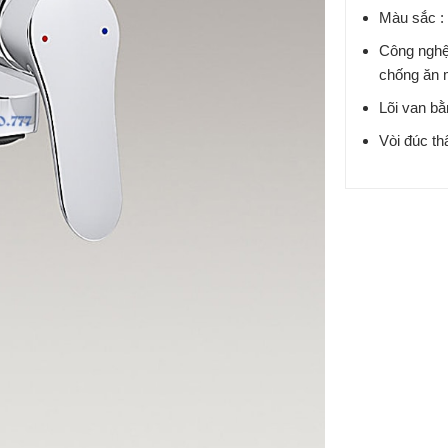
Màu sắc :
Công nghệ
chống ăn m
Lõi van b
Vòi đúc th