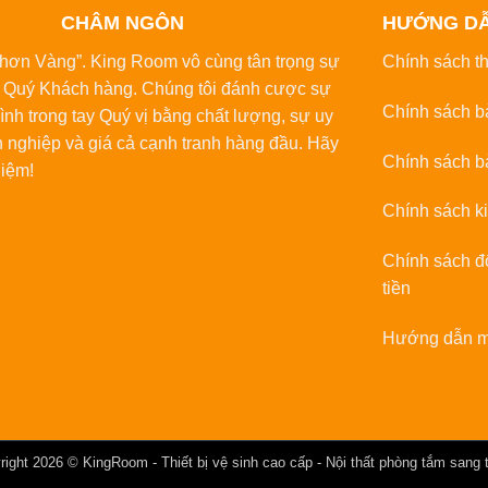
CHÂM NGÔN
HƯỚNG D
́ hơn Vàng”. King Room vô cùng tân trọng sự
Chính sách t
̉a Quý Khách hàng. Chúng tôi đánh cược sự
Chính sách b
̀nh trong tay Quý vị bằng chất lượng, sự uy
n nghiệp và giá cả cạnh tranh hàng đầu. Hãy
Chính sách b
hiệm!
Chính sách k
Chính sách đô
tiền
Hướng dẫn m
right 2026 ©
KingRoom
- Thiết bị vệ sinh cao cấp - Nội thất phòng tắm sang 