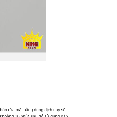
h bồn rửa mặt bằng dung dịch này sẽ
g khoảng 10 phút, sau đó sử dụng bàn