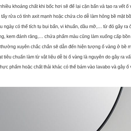
iều khoáng chất khi bốc hơi sẽ để lại cặn bẩn và tạo ra vết ố
tẩy rửa có tính axit mạnh hoặc chứa clo dễ làm hỏng bề mặt bồ
 ngày có thể tích tụ bụi bẩn, vi khuẩn, dầu mỡ,… từ đó gây ra 
g, kem đánh răng,… chứa phẩm màu cũng làm xuống cấp bồn 
o thường xuyên chắc chắn sẽ dẫn đến hiện tượng ố vàng ở bề 
t tiêu chuẩn làm từ vật liệu dễ bị ố vàng là nguyên do gây ra v
thực phẩm hoặc chất thải khác có thể bám vào lavabo và gây ố 