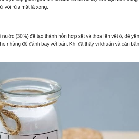
từ vòi rửa mặt là xong.
 nước (30%) để tạo thành hỗn hợp sệt và thoa lên vết ố, để yên
 nhàng để đánh bay vết bẩn. Khi đã thấy vi khuẩn và cặn bẩn 