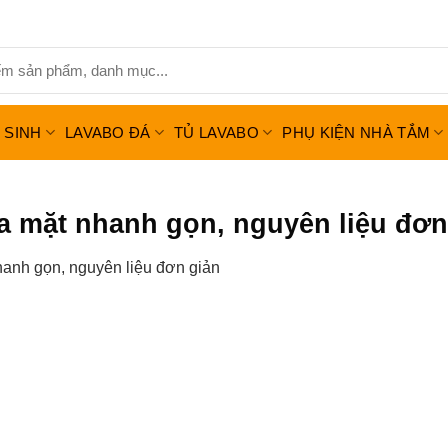
Ệ SINH
LAVABO ĐÁ
TỦ LAVABO
PHỤ KIỆN NHÀ TẮM
ửa mặt nhanh gọn, nguyên liệu đơn
hanh gọn, nguyên liệu đơn giản