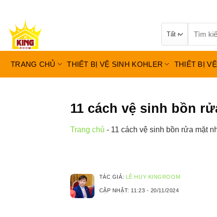
Bỏ
qua
Tìm
nội
kiếm:
dung
TRANG CHỦ
THIẾT BỊ VỆ SINH KOHLER
THIẾT BỊ V
11 cách vệ sinh bồn r
Trang chủ
-
11 cách vệ sinh bồn rửa mặt n
TÁC GIẢ:
LÊ HUY KINGROOM
CẬP NHẬT:
11:23 - 20/11/2024