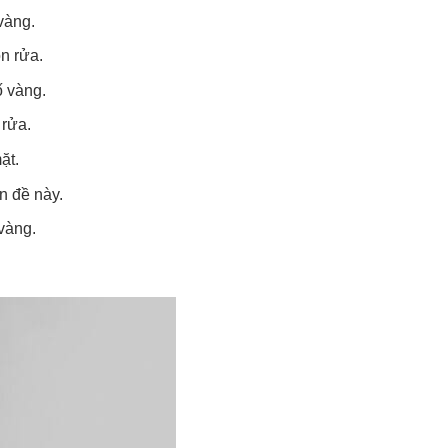
 vàng.
n rửa.
ố vàng.
rửa.
mặt.
ấn đề này.
vàng.