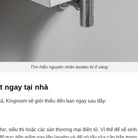
Tìm hiểu nguyên nhân lavabo bị ố vàng
t ngay tại nhà
uả, Kingroom sẽ giới thiệu đến bạn ngay sau đây:
ợ, siêu thị hoặc các sàn thương mại điện tử. Vì thế để vệ sin
ổ trực tiếp giấm gạo lên lavabo và để nó tẩy rửa cặn bẩn tron