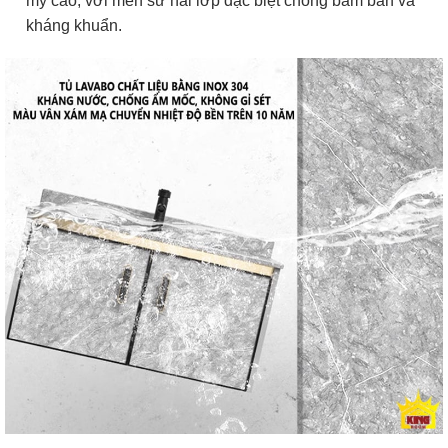
mỹ cao, với men sứ hai lớp đặc biệt chống bám bẩn và
kháng khuẩn.