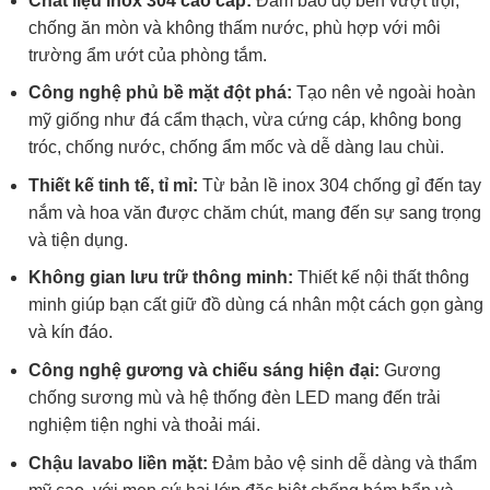
Chất liệu inox 304 cao cấp:
Đảm bảo độ bền vượt trội,
chống ăn mòn và không thấm nước, phù hợp với môi
trường ẩm ướt của phòng tắm.
Công nghệ phủ bề mặt đột phá:
Tạo nên vẻ ngoài hoàn
mỹ giống như đá cẩm thạch, vừa cứng cáp, không bong
tróc, chống nước, chống ẩm mốc và dễ dàng lau chùi.
Thiết kế tinh tế, tỉ mỉ:
Từ bản lề inox 304 chống gỉ đến tay
nắm và hoa văn được chăm chút, mang đến sự sang trọng
và tiện dụng.
Không gian lưu trữ thông minh:
Thiết kế nội thất thông
minh giúp bạn cất giữ đồ dùng cá nhân một cách gọn gàng
và kín đáo.
Công nghệ gương và chiếu sáng hiện đại:
Gương
chống sương mù và hệ thống đèn LED mang đến trải
nghiệm tiện nghi và thoải mái.
Chậu lavabo liền mặt:
Đảm bảo vệ sinh dễ dàng và thẩm