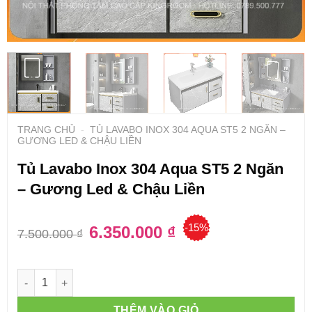
TRANG CHỦ
-
TỦ LAVABO INOX 304 AQUA ST5 2 NGĂN –
GƯƠNG LED & CHẬU LIỀN
Tủ Lavabo Inox 304 Aqua ST5 2 Ngăn
– Gương Led & Chậu Liền
-15%
Giá
6.350.000
₫
Giá
7.500.000
₫
gốc
hiện
là:
tại
7.500.000 ₫.
là:
6.350.000 ₫.
Số lượng
THÊM VÀO GIỎ