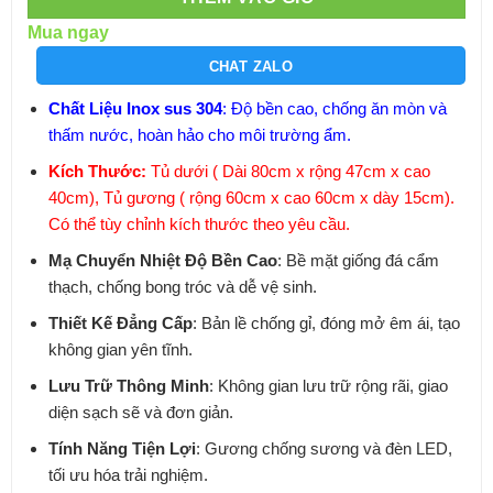
Mua ngay
CHAT ZALO
Chất Liệu Inox sus 304
: Độ bền cao, chống ăn mòn và
thấm nước, hoàn hảo cho môi trường ẩm.
Kích Thước:
Tủ dưới ( Dài 80cm x rộng 47cm x cao
40cm), Tủ gương ( rộng 60cm x cao 60cm x dày 15cm).
Có thể tùy chỉnh kích thước theo yêu cầu.
Mạ Chuyển Nhiệt Độ Bền Cao
: Bề mặt giống đá cẩm
thạch, chống bong tróc và dễ vệ sinh.
Thiết Kế Đẳng Cấp
: Bản lề chống gỉ, đóng mở êm ái, tạo
không gian yên tĩnh.
Lưu Trữ Thông Minh
: Không gian lưu trữ rộng rãi, giao
diện sạch sẽ và đơn giản.
Tính Năng Tiện Lợi
: Gương chống sương và đèn LED,
tối ưu hóa trải nghiệm.