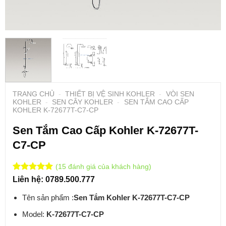
TRANG CHỦ
-
THIẾT BỊ VỆ SINH KOHLER
-
VÒI SEN
KOHLER
-
SEN CÂY KOHLER
-
SEN TẮM CAO CẤP
KOHLER K-72677T-C7-CP
Sen Tắm Cao Cấp Kohler K-72677T-
C7-CP
(
15
đánh giá của khách hàng)
5
1
trên 5
Liên hệ: 0789.500.777
dựa trên
7
đánh giá
Tên sản phẩm :
Sen Tắm Kohler K-72677T-C7-CP
Model:
K-72677T-C7-CP