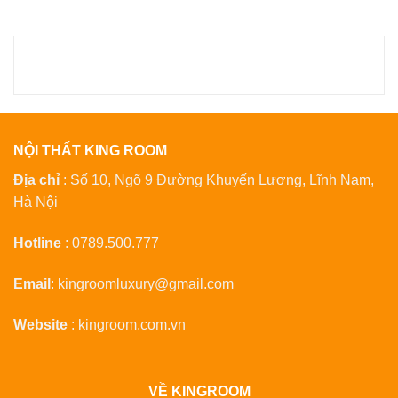
xếp
xếp
hạng
5
hạng
5
5 sao
5 sao
NỘI THẤT KING ROOM
Địa chỉ
: Số 10, Ngõ 9 Đường Khuyến Lương, Lĩnh Nam,
Hà Nội
Hotline
:
0789.500.777
Email
:
kingroomluxury@gmail.com
Website
:
kingroom.com.vn
VỀ KINGROOM