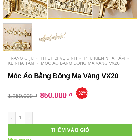
TRANG CHỦ
-
THIẾT BỊ VỆ SINH
-
PHỤ KIỆN NHÀ TẮM
-
KỆ NHÀ TẮM
-
MÓC ÁO BẰNG ĐỒNG MẠ VÀNG VX20
Móc Áo Bằng Đồng Mạ Vàng VX20
-32%
Giá
850.000
₫
Giá
1.250.000
₫
gốc
hiện
là:
tại
1.250.000 ₫.
là:
850.000 ₫.
Số lượng
THÊM VÀO GIỎ