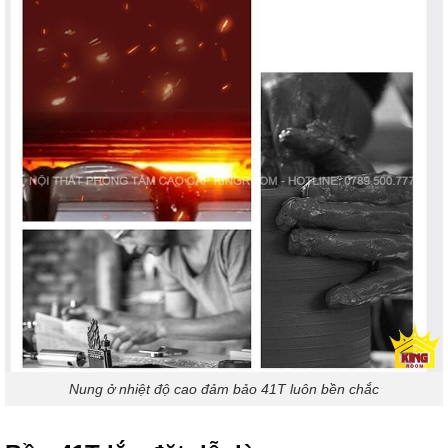
Nung ở nhiệt độ cao đảm bảo 41T luôn bền chắc