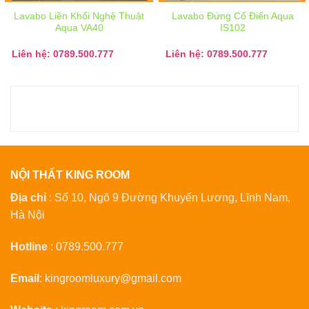
Lavabo Liền Khối Nghệ Thuật
Lavabo Đứng Cổ Điển Aqua
Aqua VA40
IS102
Liên hệ: 0789.500.777
Liên hệ: 0789.500.777
NỘI THẤT KING ROOM
Địa chỉ
: Số 10, Ngõ 9 Đường Khuyến Lương, Lĩnh Nam,
Hà Nội
Hotline
:
0789.500.777
Email
:
kingroomluxury@gmail.com