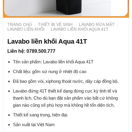
TRANG CHỦ
-
THIẾT BỊ VỆ SINH
-
LAVABO RỬA MẶT
-
LAVABO LIỀN KHỐI
-
LAVABO LIỀN KHỐI AQUA 41T
Lavabo liền khối Aqua 41T
Liên hệ: 0789.500.777
Tên sản phẩm: Lavabo liền khối Aqua 41T
Chất liệu: gốm sứ nung ở nhiệt độ cao
Đã bao gồm vòi, xiphong thoát nước, dây cáp đồng bộ.
Lavabo đứng 41T thiết kế dạng đứng cực kỳ tinh tế và
thanh lịch. Cho dù bạn đặt sản phẩm vào bất cứ không
gian nào cũng sẽ phù hợp mà không hề tốn diện tích.
Thiết kế sang trọng, hiện đại.
Sản xuất tại Việt Nam