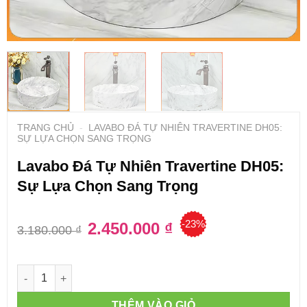
TRANG CHỦ
-
LAVABO ĐÁ TỰ NHIÊN TRAVERTINE DH05:
SỰ LỰA CHỌN SANG TRỌNG
Lavabo Đá Tự Nhiên Travertine DH05:
Sự Lựa Chọn Sang Trọng
-23%
Giá
2.450.000
₫
Giá
3.180.000
₫
gốc
hiện
là:
tại
3.180.000 ₫.
là:
2.450.000 ₫.
Số lượng
THÊM VÀO GIỎ