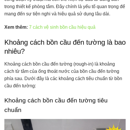
trong thiết kế phòng tắm. Đây chính là yếu tố quan trọng để
mang đến sự tiện nghi và hiệu quả sử dụng lâu dài.
Xem thêm:
7 cách vệ sinh bồn cầu hiệu quả
Khoảng cách bồn cầu đến tường là bao
nhiêu?
Khoảng cách bồn cầu đến tường (rough-in) là khoảng
cách từ tâm của ống thoát nước của bồn cầu đến tường
phía sau. Dưới đây là các khoảng cách tiêu chuẩn từ bồn
cầu đến tường:
Khoảng cách bồn cầu đến tường tiêu
chuẩn