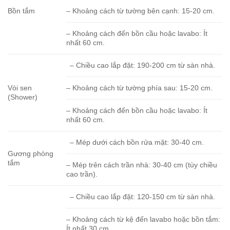
Bồn tắm
– Khoảng cách từ tường bên cạnh: 15-20 cm.
– Khoảng cách đến bồn cầu hoặc lavabo: Ít
nhất 60 cm.
– Chiều cao lắp đặt: 190-200 cm từ sàn nhà.
Vòi sen
– Khoảng cách từ tường phía sau: 15-20 cm.
(Shower)
– Khoảng cách đến bồn cầu hoặc lavabo: Ít
nhất 60 cm.
– Mép dưới cách bồn rửa mặt: 30-40 cm.
Gương phòng
tắm
– Mép trên cách trần nhà: 30-40 cm (tùy chiều
cao trần).
– Chiều cao lắp đặt: 120-150 cm từ sàn nhà.
– Khoảng cách từ kệ đến lavabo hoặc bồn tắm:
Ít nhất 30 cm.