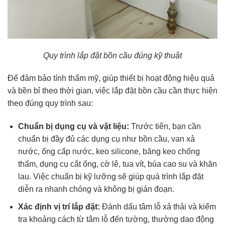
Quy trình lắp đặt bồn cầu đúng kỹ thuật
Để đảm bảo tính thẩm mỹ, giúp thiết bị hoạt động hiệu quả
và bền bỉ theo thời gian, việc lắp đặt bồn cầu cần thực hiện
theo đúng quy trình sau:
Chuẩn bị dụng cụ và vật liệu:
Trước tiên, bạn cần
chuẩn bị đầy đủ các dụng cụ như bồn cầu, van xả
nước, ống cấp nước, keo silicone, băng keo chống
thấm, dụng cụ cắt ống, cờ lê, tua vít, búa cao su và khăn
lau. Việc chuẩn bị kỹ lưỡng sẽ giúp quá trình lắp đặt
diễn ra nhanh chóng và không bị gián đoạn.
Xác định vị trí lắp đặt:
Đánh dấu tâm lỗ xả thải và kiểm
tra khoảng cách từ tâm lỗ đến tường, thường dao động