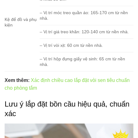
– Vị trí móc treo quần áo: 165-170 cm từ nền
nhà.
Kệ để đồ và phụ
kiện
– Vị trí giá treo khăn: 120-140 cm từ nền nhà.
– Vị trí vòi xịt: 60 cm từ nền nhà.
– Vị trí hộp đựng giấy vệ sinh: 65 cm từ nền
nhà.
Xem thêm:
Xác định chiều cao lắp đặt vòi sen tiêu chuẩn
cho phòng tắm
Lưu ý lắp đặt bồn cầu hiệu quả, chuẩn
xác