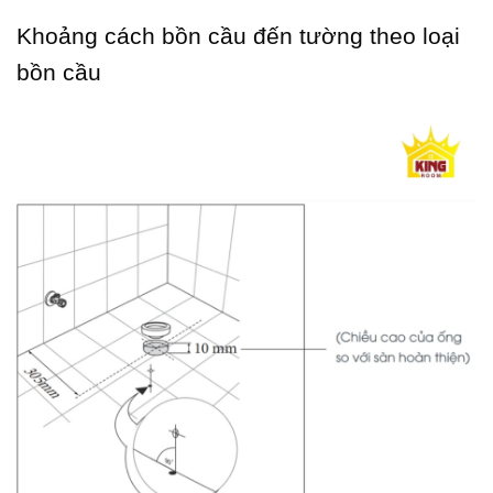
Khoảng cách bồn cầu đến tường theo loại
bồn cầu