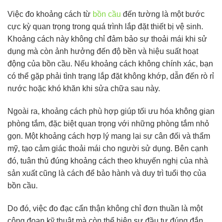
Việc đo khoảng cách từ
bồn cầu
đến tường là một bước
cực kỳ quan trọng trong quá trình lắp đặt thiết bị vệ sinh.
Khoảng cách này không chỉ đảm bảo sự thoải mái khi sử
dụng mà còn ảnh hưởng đến độ bền và hiệu suất hoạt
động của bồn cầu. Nếu khoảng cách không chính xác, bạn
có thể gặp phải tình trạng lắp đặt không khớp, dẫn đến rò rỉ
nước hoặc khó khăn khi sửa chữa sau này.
Ngoài ra, khoảng cách phù hợp giúp tối ưu hóa không gian
phòng tắm, đặc biệt quan trọng với những phòng tắm nhỏ
gọn. Một khoảng cách hợp lý mang lại sự cân đối và thẩm
mỹ, tạo cảm giác thoải mái cho người sử dụng. Bên cạnh
đó, tuân thủ đúng khoảng cách theo khuyến nghị của nhà
sản xuất cũng là cách để bảo hành và duy trì tuổi thọ của
bồn cầu.
Do đó, việc đo đạc cẩn thận không chỉ đơn thuần là một
công đoạn kỹ thuật mà còn thể hiện sự đầu tư đúng đắn