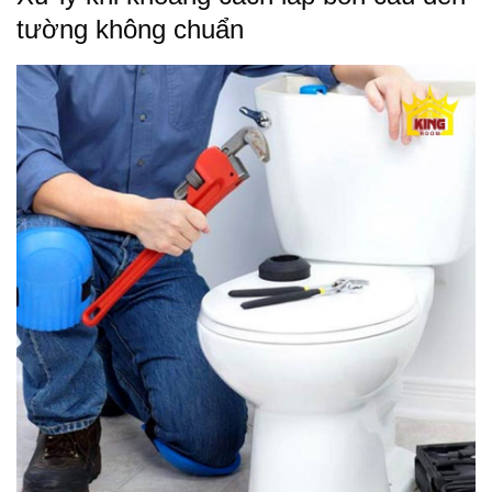
tường không chuẩn