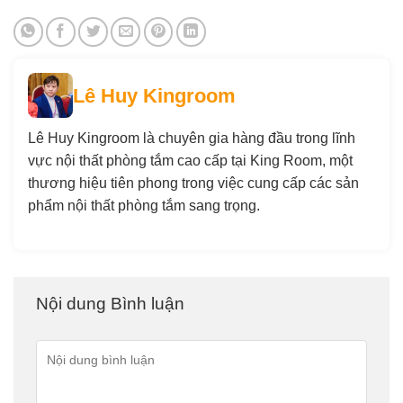
Lê Huy Kingroom
Lê Huy Kingroom là chuyên gia hàng đầu trong lĩnh
vực nội thất phòng tắm cao cấp tại King Room, một
thương hiệu tiên phong trong việc cung cấp các sản
phẩm nội thất phòng tắm sang trọng.
Nội dung Bình luận