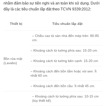
nhằm đảm bảo sự tiện nghi và an toàn khi sử dụng. Dưới
đây là các tiêu chuẩn lắp đặt theo TCVN 9339:2012:
Thiết bị
Tiêu chuẩn lắp đặt
– Chiều cao từ sàn nhà đến mép trên: 80-85
cm.
– Khoảng cách từ tường phía sau: 15-20 cm.
Bồn rửa mặt
– Khoảng cách từ tường bên cạnh: 15-20 cm.
(Lavabo)
– Khoảng cách đến bồn tắm hoặc vòi sen: Ít
nhất 60 cm.
– Khoảng cách đến bồn cầu: Ít nhất 45 cm.
– Khoảng cách từ tường phía sau: 10-15 cm
(tùy thiết kế).