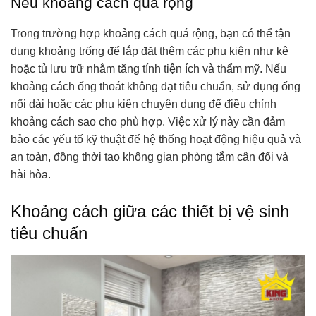
Nếu khoảng cách quá rộng
Trong trường hợp khoảng cách quá rộng, bạn có thể tận
dụng khoảng trống để lắp đặt thêm các phụ kiện như kệ
hoặc tủ lưu trữ nhằm tăng tính tiện ích và thẩm mỹ. Nếu
khoảng cách ống thoát không đạt tiêu chuẩn, sử dụng ống
nối dài hoặc các phụ kiện chuyên dụng để điều chỉnh
khoảng cách sao cho phù hợp. Việc xử lý này cần đảm
bảo các yếu tố kỹ thuật để hệ thống hoạt động hiệu quả và
an toàn, đồng thời tạo không gian phòng tắm cân đối và
hài hòa.
Khoảng cách giữa các thiết bị vệ sinh
tiêu chuẩn