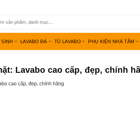
Ệ SINH
LAVABO ĐÁ
TỦ LAVABO
PHỤ KIỆN NHÀ TẮM
mặt: Lavabo cao cấp, đẹp, chính h
abo cao cấp, đẹp, chính hãng