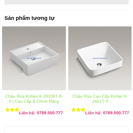
Sản phẩm tương tự
Chậu Rửa Kohler K-20338T-8-
Chậu Rửa Cao Cấp Kohler K-
0 | Cao Cấp & Chính Hãng
2661T-0
Liên hệ: 0789.500.777
Liên hệ: 0789.500.777
Được
Được
xếp
xếp
hạng
5
hạng
5
5 sao
5 sao