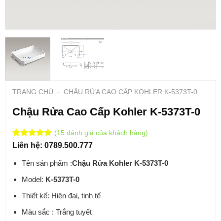
TRANG CHỦ
-
CHẬU RỬA CAO CẤP KOHLER K-5373T-0
Chậu Rửa Cao Cấp Kohler K-5373T-0
(
15
đánh giá của khách hàng)
5
1
trên 5
Liên hệ: 0789.500.777
dựa trên
7
đánh giá
Tên sản phẩm :
Chậu Rửa Kohler K-5373T-0
Model:
K-5373T-0
Thiết kế: Hiện đại, tinh tế
Màu sắc : Trắng tuyết