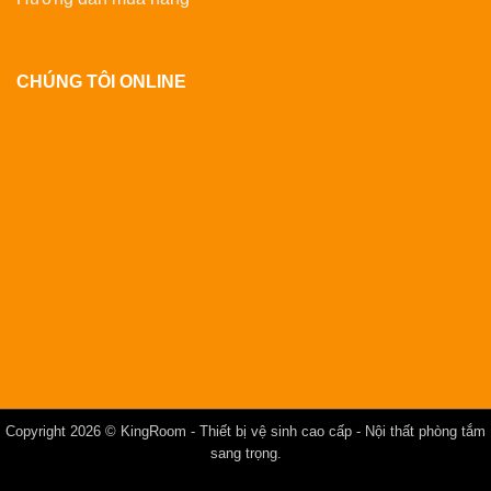
CHÚNG TÔI ONLINE
Copyright 2026 ©
KingRoom
- Thiết bị vệ sinh cao cấp - Nội thất phòng tắm
sang trọng.