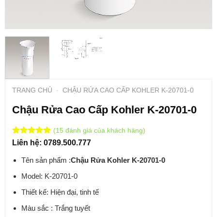
TRANG CHỦ
-
CHẬU RỬA CAO CẤP KOHLER K-20701-0
Chậu Rửa Cao Cấp Kohler K-20701-0
(
15
đánh giá của khách hàng)
5
1
trên 5
Liên hệ: 0789.500.777
dựa trên
7
đánh giá
Tên sản phẩm :
Chậu Rửa Kohler K-20701-0
Model: K-20701-0
Thiết kế: Hiện đại, tinh tế
Màu sắc : Trắng tuyết