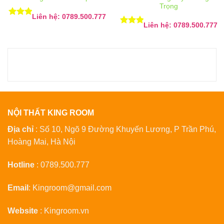
Trọng
Liên hệ: 0789.500.777
Được
Liên hệ: 0789.500.777
xếp
Được
hạng
5
xếp
5 sao
hạng
5
5 sao
NỘI THẤT KING ROOM
Địa chỉ
: Số 10, Ngõ 9 Đường Khuyến Lương, P Trần Phú,
Hoàng Mai, Hà Nội
Hotline
:
0789.500.777
Email
:
Kingroom@gmail.com
Website
:
Kingroom.vn