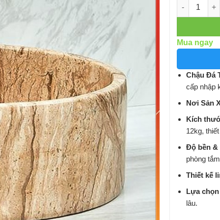
Số lượng
Mua ngay
Chậu Đá T
cấp nhập k
Nơi Sản X
Kích thư
12kg, thiế
Độ bền & 
phòng tắm
Thiết kế l
Lựa chọn 
lâu.