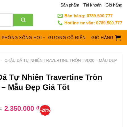
Sản phẩm
Tài khoản
Giỏ hàng
Bán hàng: 0789.500.777
Hotline tư vấn: 0789.500.777
PHÒNG XÔNG HƠI
GƯƠNG CỔ ĐIỂN
GIỎ HÀNG
-
CHẬU ĐÁ TỰ NHIÊN TRAVERTINE TRÒN TVD20 – MẪU ĐẸP
á Tự Nhiên Travertine Tròn
– Mẫu Đẹp Giá Tốt
Giá
2.350.000
₫
Giá
₫
-20%
gốc
hiện
là:
tại
2.950.000 ₫.
là:
2.350.000 ₫.