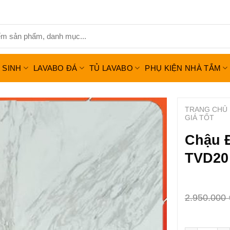
Ệ SINH
LAVABO ĐÁ
TỦ LAVABO
PHỤ KIỆN NHÀ TẮM
TRANG CHỦ
GIÁ TỐT
Chậu Đ
TVD20 
2.950.000