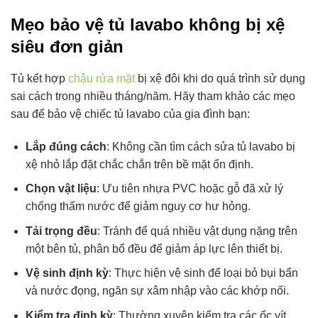
Mẹo bảo vệ tủ lavabo không bị xệ
siêu đơn giản
Tủ kết hợp
chậu rửa mặt
bị xệ đôi khi do quá trình sử dụng
sai cách trong nhiều tháng/năm. Hãy tham khảo các mẹo
sau để bảo vệ chiếc tủ lavabo của gia đình bạn:
Lắp đúng cách
: Không cần tìm cách sửa tủ lavabo bị
xệ nhỏ lắp đặt chắc chắn trên bề mặt ổn định.
Chọn vật liệu
: Ưu tiên nhựa PVC hoặc gỗ đã xử lý
chống thấm nước để giảm nguy cơ hư hỏng.
Tải trọng đều
: Tránh để quá nhiều vật dụng nặng trên
một bên tủ, phân bổ đều để giảm áp lực lên thiết bị.
Vệ sinh định kỳ
: Thực hiện vệ sinh để loại bỏ bụi bẩn
và nước đọng, ngăn sự xâm nhập vào các khớp nối.
Kiểm tra định kỳ
: Thường xuyên kiểm tra các ốc vít,