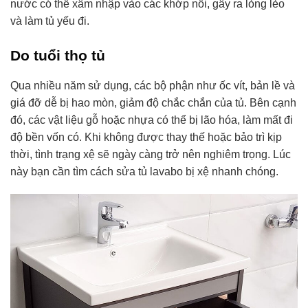
nước có thể xâm nhập vào các khớp nối, gây ra lỏng lẻo
và làm tủ yếu đi.
Do tuổi thọ tủ
Qua nhiều năm sử dụng, các bộ phận như ốc vít, bản lề và
giá đỡ dễ bị hao mòn, giảm độ chắc chắn của tủ. Bên cạnh
đó, các vật liệu gỗ hoặc nhựa có thể bị lão hóa, làm mất đi
độ bền vốn có. Khi không được thay thế hoặc bảo trì kịp
thời, tình trạng xệ sẽ ngày càng trở nên nghiêm trọng. Lúc
này bạn cần tìm cách sửa tủ lavabo bị xệ nhanh chóng.