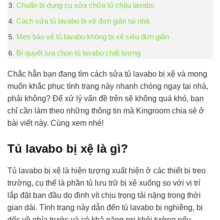
Chuẩn bị dụng cụ sửa chữa tủ chậu lavabo
Cách sửa tủ lavabo bị xệ đơn giản tại nhà
Mẹo bảo vệ tủ lavabo không bị xệ siêu đơn giản
Bí quyết lựa chọn tủ lavabo chất lượng
Chắc hẳn bạn đang tìm cách sửa tủ lavabo bị xệ và mong
muốn khắc phục tình trạng này nhanh chóng ngay tại nhà,
phải không? Để xử lý vấn đề trên sẽ không quá khó, bạn
chỉ cần làm theo những thông tin mà Kingroom chia sẻ ở
bài viết này. Cùng xem nhé!
Tủ lavabo bị xệ là gì?
Tủ lavabo bị xệ là hiện tượng xuất hiện ở các thiết bị treo
trường, cụ thể là phần tủ lưu trữ bị xệ xuống so với vị trí
lắp đặt ban đầu do đinh vít chịu trọng tải nặng trong thời
gian dài. Tình trạng này dẫn đến tủ lavabo bị nghiêng, bị
dốc về phía trước và có khả năng rơi khỏi tường nếu