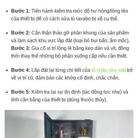
Bước 1:
Tiến hành kiểm tra mức độ hư hỏng/lỏng lẻo
của thiết bị để có cách sửa tủ lavabo bị xệ cụ thể.
Bước 2:
Cẩn thận tháo gỡ phần khung của sản phẩm
và làm sạch khu vực lắp đặt (loại bỏ bụi bẩn, ẩm mốc).
Bước 3:
Gia cố vị trí lỏng lẻ bằng keo dán và vít, đồng
thời thay thế những bộ phận xuống cấp nếu cần thiết.
Bước 4:
Lắp đặt lại từng chi tiết của
tủ chậu rửa mặt
trở
về vị trí cũ, đảm bảo các khớp cố định, chắc chắn.
Bước 5:
Kiểm tra lại sự ổn định (tác động lực nhẹ) và
tính cân bằng của thiết bị (dùng thước thủy).