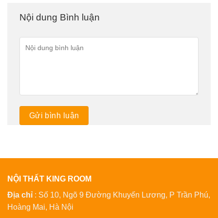
Nội dung Bình luận
NỘI THẤT KING ROOM
Địa chỉ
: Số 10, Ngõ 9 Đường Khuyến Lương, P Trần Phú,
Hoàng Mai, Hà Nội