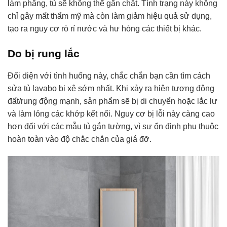
làm phẳng, tủ sẽ không thể gắn chặt. Tình trạng này không
chỉ gây mất thẩm mỹ mà còn làm giảm hiệu quả sử dụng,
tạo ra nguy cơ rò rỉ nước và hư hỏng các thiết bị khác.
Do bị rung lắc
Đối diện với tình huống này, chắc chắn bạn cần tìm cách
sửa tủ lavabo bị xệ sớm nhất. Khi xảy ra hiện tượng động
đất/rung động mạnh, sản phẩm sẽ bị di chuyển hoặc lắc lư
và làm lỏng các khớp kết nối. Nguy cơ bị lỗi này càng cao
hơn đối với các mẫu tủ gắn tường, vì sự ổn định phụ thuộc
hoàn toàn vào độ chắc chắn của giá đỡ.