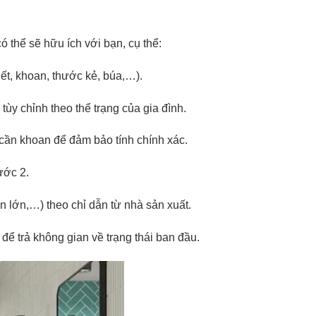
 thể sẽ hữu ích với bạn, cụ thể:
t, khoan, thước kẻ, búa,…).
tùy chỉnh theo thể trạng của gia đình.
cần khoan để đảm bảo tính chính xác.
ước 2.
n lớn,…) theo chỉ dẫn từ nhà sản xuất.
để trả không gian về trạng thái ban đầu.