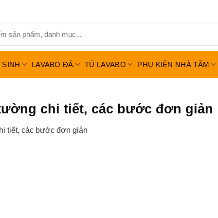
Ệ SINH
LAVABO ĐÁ
TỦ LAVABO
PHỤ KIỆN NHÀ TẮM
ường chi tiết, các bước đơn giản
 tiết, các bước đơn giản