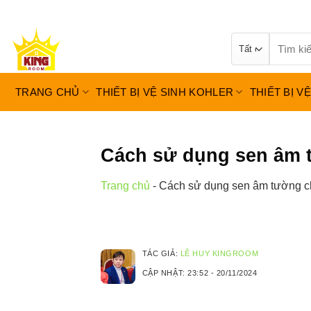
Bỏ
qua
Tìm
nội
kiếm:
dung
TRANG CHỦ
THIẾT BỊ VỆ SINH KOHLER
THIẾT BỊ V
Cách sử dụng sen âm t
Trang chủ
-
Cách sử dụng sen âm tường chi
TÁC GIẢ:
LÊ HUY KINGROOM
CẬP NHẬT:
23:52 - 20/11/2024