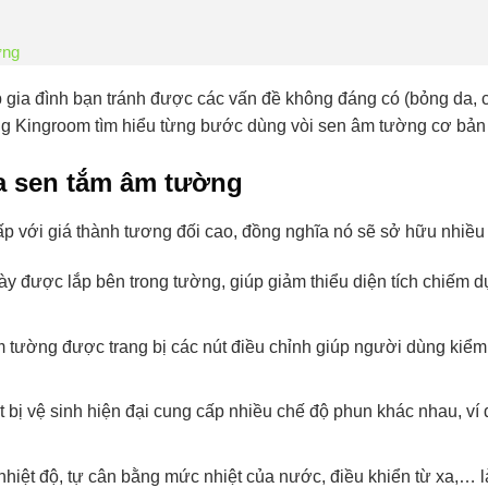
ường
 gia đình bạn tránh được các vấn đề không đáng có (bỏng da, c
Kingroom tìm hiểu từng bước dùng vòi sen âm tường cơ bản t
a sen tắm âm tường
p với giá thành tương đối cao, đồng nghĩa nó sẽ sở hữu nhiều 
này được lắp bên trong tường, giúp giảm thiểu diện tích chiếm d
m tường được trang bị các nút điều chỉnh giúp người dùng kiểm
 bị vệ sinh hiện đại cung cấp nhiều chế độ phun khác nhau, 
iệt độ, tự cân bằng mức nhiệt của nước, điều khiển từ xa,… l