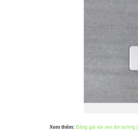
Xem thêm:
Bảng giá vòi sen âm tường [