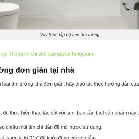
Quy trình lắp bộ sen âm tương
g: Thông tin chi tiết, báo giá tại Kingroom
ờng đơn giản tại nhà
n loại âm tường khá đơn giản, hãy thao tác theo hướng dẫn c
 để thực hiện thao tác bật vòi sen, bạn cần biết sản phẩm này t
heo chiều mũi tên chỉ dẫn để mở nước sử dụng.
t sang vị trí “On” để khởi động vòi sen tắm.