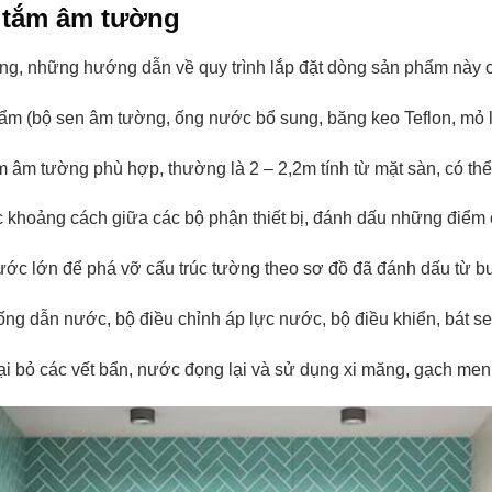
n tắm âm tường
ng, những hướng dẫn về quy trình lắp đặt dòng sản phẩm này có
m (bộ sen âm tường, ống nước bổ sung, băng keo Teflon, mỏ lế
ắm âm tường phù hợp, thường là 2 – 2,2m tính từ mặt sàn, có thể 
khoảng cách giữa các bộ phận thiết bị, đánh dấu những điểm 
ớc lớn để phá vỡ cấu trúc tường theo sơ đồ đã đánh dấu từ b
ng dẫn nước, bộ điều chỉnh áp lực nước, bộ điều khiển, bát se
ại bỏ các vết bẩn, nước đọng lại và sử dụng xi măng, gạch men 