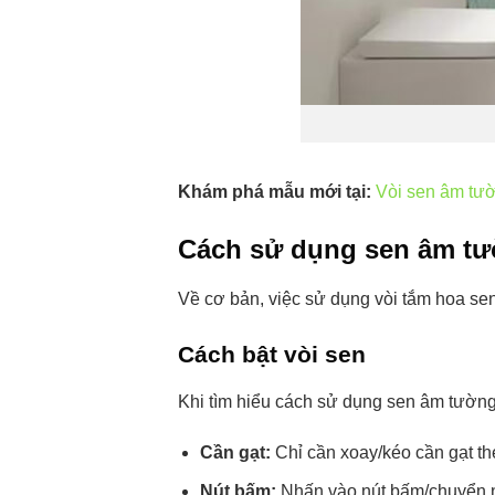
Khám phá mẫu mới tại:
Vòi sen âm tườn
Cách sử dụng sen âm tư
Về cơ bản, việc sử dụng vòi tắm hoa se
Cách bật vòi sen
Khi tìm hiểu cách sử dụng sen âm tường,
Cần gạt:
Chỉ cần xoay/kéo cần gạt t
Nút bấm:
Nhấn vào nút bấm/chuyển nú