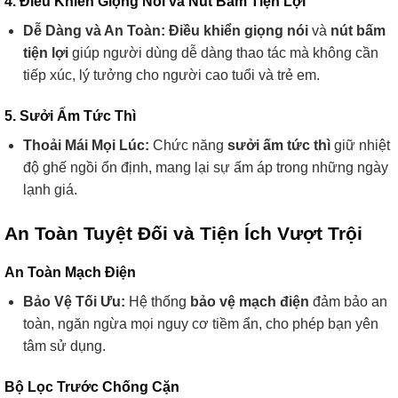
4. Điều Khiển Giọng Nói và Nút Bấm Tiện Lợi
Dễ Dàng và An Toàn:
Điều khiển giọng nói
và
nút bấm
tiện lợi
giúp người dùng dễ dàng thao tác mà không cần
tiếp xúc, lý tưởng cho người cao tuổi và trẻ em.
5. Sưởi Ấm Tức Thì
Thoải Mái Mọi Lúc:
Chức năng
sưởi ấm tức thì
giữ nhiệt
độ ghế ngồi ổn định, mang lại sự ấm áp trong những ngày
lạnh giá.
An Toàn Tuyệt Đối và Tiện Ích Vượt Trội
An Toàn Mạch Điện
Bảo Vệ Tối Ưu:
Hệ thống
bảo vệ mạch điện
đảm bảo an
toàn, ngăn ngừa mọi nguy cơ tiềm ẩn, cho phép bạn yên
tâm sử dụng.
Bộ Lọc Trước Chống Cặn