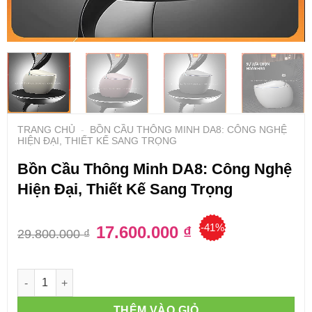
TRANG CHỦ
-
BỒN CẦU THÔNG MINH DA8: CÔNG NGHỆ
HIỆN ĐẠI, THIẾT KẾ SANG TRỌNG
Bồn Cầu Thông Minh DA8: Công Nghệ
Hiện Đại, Thiết Kế Sang Trọng
-41%
Giá
17.600.000
₫
Giá
29.800.000
₫
gốc
hiện
là:
tại
29.800.000 ₫.
là:
17.600.000 ₫.
Số lượng
THÊM VÀO GIỎ