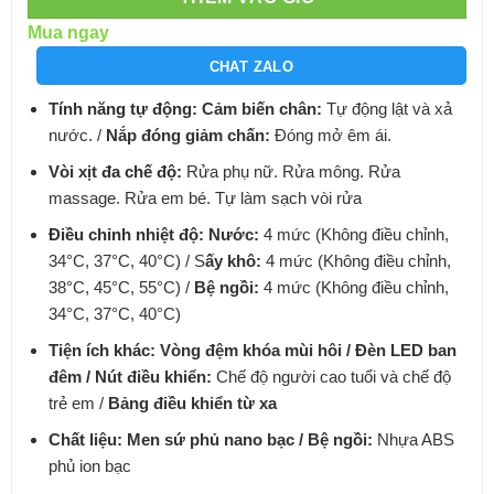
Mua ngay
CHAT ZALO
Tính năng tự động:
Cảm biến chân:
Tự động lật và xả
nước. /
Nắp đóng giảm chấn:
Đóng mở êm ái.
Vòi xịt đa chế độ:
Rửa phụ nữ.
Rửa mông.
Rửa
massage.
Rửa em bé.
Tự làm sạch vòi rửa
Điều chỉnh nhiệt độ:
Nước:
4 mức (Không điều chỉnh,
34°C, 37°C, 40°C) / S
ấy khô:
4 mức (Không điều chỉnh,
38°C, 45°C, 55°C) /
Bệ ngồi:
4 mức (Không điều chỉnh,
34°C, 37°C, 40°C)
Tiện ích khác:
Vòng đệm khóa mùi hôi /
Đèn LED ban
đêm /
Nút điều khiển:
Chế độ người cao tuổi và chế độ
trẻ em /
Bảng điều khiển từ xa
Chất liệu:
Men sứ phủ nano bạc /
Bệ ngồi:
Nhựa ABS
phủ ion bạc