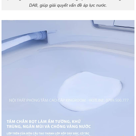
DA8, giúp giải quyết vấn đề áp lực nước.