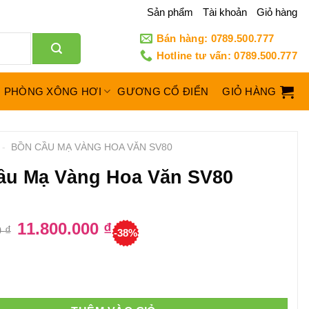
Sản phẩm
Tài khoản
Giỏ hàng
Bán hàng: 0789.500.777
Hotline tư vấn: 0789.500.777
PHÒNG XÔNG HƠI
GƯƠNG CỔ ĐIỂN
GIỎ HÀNG
-
BỒN CẦU MẠ VÀNG HOA VĂN SV80
ầu Mạ Vàng Hoa Văn SV80
Giá
11.800.000
₫
Giá
0
₫
-38%
gốc
hiện
là:
tại
19.000.000 ₫.
là:
11.800.000 ₫.