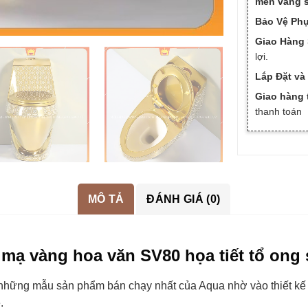
men vàng s
Bảo Vệ Phụ
Giao Hàng 
lợi.
Lắp Đặt và
Giao hàng 
thanh toán
MÔ TẢ
ĐÁNH GIÁ (0)
mạ vàng hoa văn SV80 họa tiết tổ ong 
ững mẫu sản phẩm bán chạy nhất của Aqua nhờ vào thiết kế kh
.