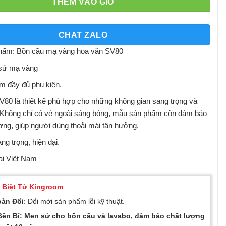
THÊM VÀO GIỎ
CHAT ZALO
hẩm: Bồn cầu mạ vàng hoa văn SV80
 sứ mạ vàng
m đầy đủ phụ kiện.
80 là thiết kế phù hợp cho những không gian sang trọng và
 Không chỉ có vẻ ngoài sáng bóng, mẫu sản phẩm còn đảm bảo
ợng, giúp người dùng thoải mái tận hưởng.
ng trọng, hiện đại.
ại Việt Nam
 Biệt Từ Kingroom
oàn Đổi
: Đổi mới sản phẩm lỗi kỹ thuật.
ền Bỉ: Men sứ cho bồn cầu và lavabo, đảm bảo chất lượng