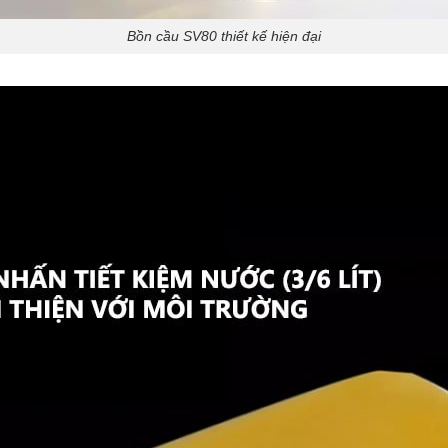
Bồn cầu SV80 thiết kế hiện đại