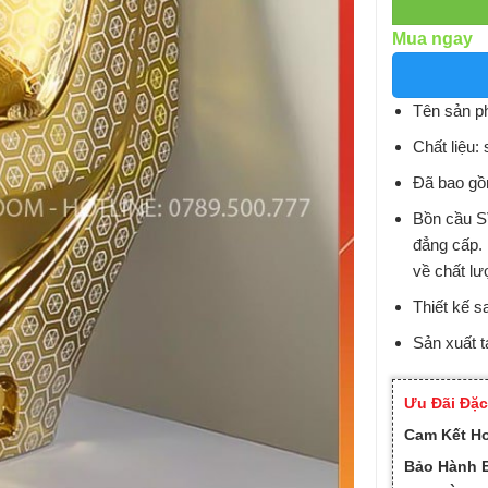
Mua ngay
Tên sản p
Chất liệu:
Đã bao gồ
Bồn cầu SV
đẳng cấp.
về chất lư
Thiết kế sa
Sản xuất t
Ưu Đãi Đặc
Cam Kết H
Bảo Hành B