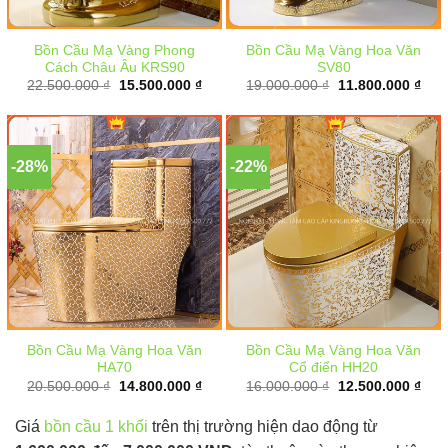
Bồn Cầu Mạ Vàng Phong
Bồn Cầu Mạ Vàng Hoa Văn
Cách Châu Âu KRS90
SV80
Giá
Giá
Giá
Giá
22.500.000
₫
15.500.000
₫
19.000.000
₫
11.800.000
₫
gốc
hiện
gốc
hiện
là:
tại
là:
tại
22.500.000 ₫.
là:
19.000.000 ₫.
là:
15.500.000 ₫.
11.8
-28%
-22%
Bồn Cầu Mạ Vàng Hoa Văn
Bồn Cầu Mạ Vàng Hoa Văn
HA70
Cổ điển HH20
Giá
Giá
Giá
Giá
20.500.000
₫
14.800.000
₫
16.000.000
₫
12.500.000
₫
gốc
hiện
gốc
hiện
là:
tại
là:
tại
20.500.000 ₫.
là:
16.000.000 ₫.
là:
Giá
bồn cầu 1 khối
trên thị trường hiện dao động từ
14.800.000 ₫.
12.5