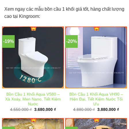
Xem ngay các mẫu bồn cầu 1 khối giá tốt, hàng chất lượng
cao tại Kingroom:
-19%
-20%
Bồn Cầu 1 Khối Aqua VS80 –
Bồn Cầu 1 Khối Aqua VH90 –
Xả Xoáy, Men Nano, Tiết Kiệm
Hiện Đại, Tiết Kiệm Nước Tối
Nước
Ưu
Giá
Giá
Giá
Giá
4.550.000
₫
3.680.000
₫
4.880.000
₫
3.880.000
₫
gốc
hiện
gốc
hiện
là:
tại
là:
tại
4.550.000 ₫.
là:
4.880.000 ₫.
là:
3.680.000 ₫.
3.880