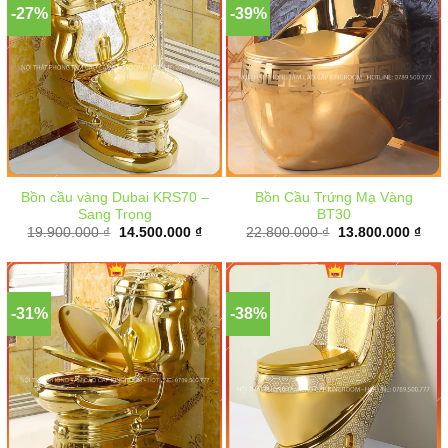
-27%
-39%
Bồn cầu vàng Dubai KRS70 –
Bồn Cầu Trứng Mạ Vàng
Sang Trọng
BT30
Giá
Giá
Giá
Giá
19.900.000
₫
14.500.000
₫
22.800.000
₫
13.800.000
₫
gốc
hiện
gốc
hiện
là:
tại
là:
tại
19.900.000 ₫.
là:
22.800.000 ₫.
là:
14.500.000 ₫.
13.8
-31%
-38%