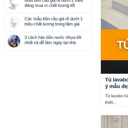
Mẫu bồn cầu giá rẻ dưới 2 triệu
Toàn
bình
đáng mua vì chất lượng tốt
bộ
luận
thông
Không
ở
tin
có
Chất
Các mẫu bồn cầu giá rẻ dưới 1
về
bình
liệu
triệu chất lượng trong tầm giá
Vinhomes
luận
Acrylic
Không
Ocean
ở
là
có
Park
Mẫu
3 cách hàn bồn nước nhựa tốt
gì?
bình
3
bồn
nhất và dễ làm ngay tại nhà
Đặc
luận
–
cầu
Không
điểm
ở
Thiết
giá
có
và
Các
kế
rẻ
bình
phân
mẫu
nội
dưới
luận
loại
bồn
thất
2
ở
Acrylic
cầu
&
triệu
3
giá
phòng
đáng
Tủ lavabo
cách
rẻ
tắm
mua
hàn
ý mẫu đẹ
dưới
cao
vì
bồn
1
cấp
chất
nước
Tủ lavabo b
triệu
lượng
nhựa
chất
thiết...
tốt
tốt
lượng
nhất
trong
và
tầm
dễ
giá
làm