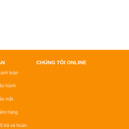
ẪN
CHÚNG TÔI ONLINE
hanh toán
ảo hành
ảo mật
iểm hàng
̉i trả và hoàn