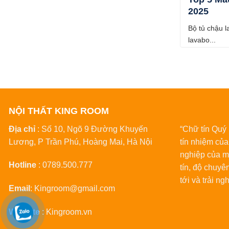
2025
Bộ tủ chậu l
lavabo...
NỘI THẤT KING ROOM
Địa chỉ
: Số 10, Ngõ 9 Đường Khuyến
“Chữ tín Quy
Lương, P Trần Phú, Hoàng Mai, Hà Nội
tín nhiệm cu
nghiệp của mi
Hotline
:
0789.500.777
tín, độ chuyê
tới và trải ng
Email
:
Kingroom@gmail.com
Website
:
Kingroom.vn