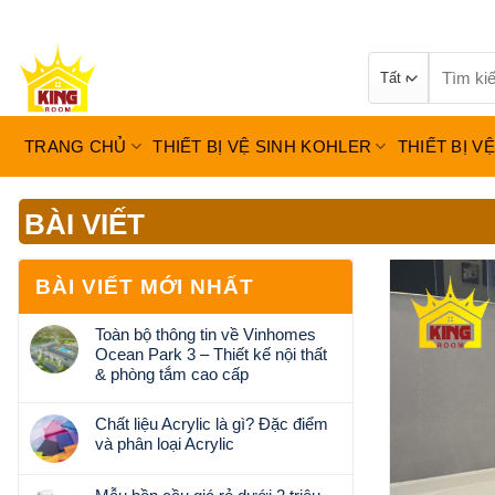
Bỏ
qua
Tìm
nội
kiếm:
dung
TRANG CHỦ
THIẾT BỊ VỆ SINH KOHLER
THIẾT BỊ V
BÀI VIẾT
BÀI VIẾT MỚI NHẤT
Toàn bộ thông tin về Vinhomes
Ocean Park 3 – Thiết kế nội thất
& phòng tắm cao cấp
Không
có
Chất liệu Acrylic là gì? Đặc điểm
bình
và phân loại Acrylic
luận
Không
ở
có