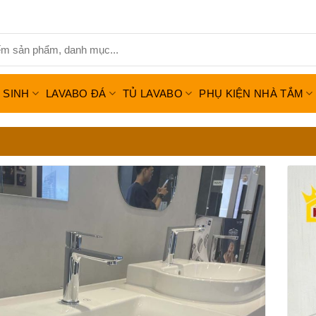
Ệ SINH
LAVABO ĐÁ
TỦ LAVABO
PHỤ KIỆN NHÀ TẮM