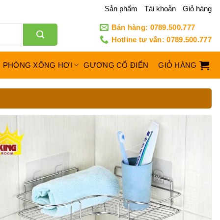
Sản phẩm
Tài khoản
Giỏ hàng
Bán hàng: 0789.500.777
Hotline tư vấn: 0789.500.777
PHÒNG XÔNG HƠI
GƯƠNG CỔ ĐIỂN
GIỎ HÀNG