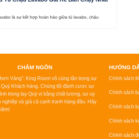
avabo là sự kết hợp hoàn hảo giữa tủ lavabo, chậu
CHÂM NGÔN
HƯỚNG D
́ hơn Vàng”. King Room vô cùng tân trọng sự
Chính sách t
̉a Quý Khách hàng. Chúng tôi đánh cược sự
Chính sách b
̀nh trong tay Quý vị bằng chất lượng, sự uy
n nghiệp và giá cả cạnh tranh hàng đầu. Hãy
Chính sách b
hiệm!
Chính sách k
Chính sách đô